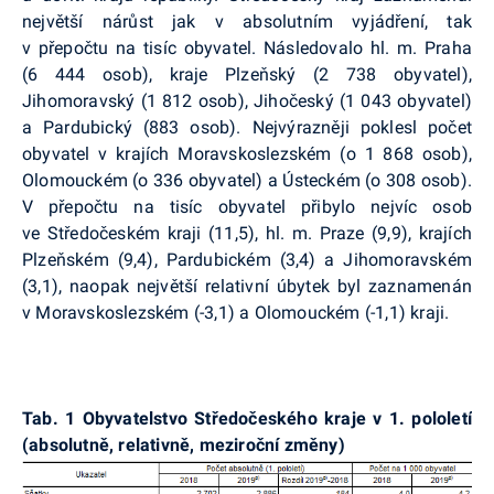
největší nárůst jak v absolutním vyjádření, tak
v přepočtu na tisíc obyvatel. Následovalo hl. m. Praha
(6 444 osob), kraje Plzeňský (2 738 obyvatel),
Jihomoravský (1 812 osob), Jihočeský (1 043 obyvatel)
a Pardubický (883 osob). Nejvýrazněji poklesl počet
obyvatel v krajích Moravskoslezském (o 1 868 osob),
Olomouckém (o 336 obyvatel) a Ústeckém (o 308 osob).
V přepočtu na tisíc obyvatel přibylo nejvíc osob
ve Středočeském kraji (11,5), hl. m. Praze (9,9), krajích
Plzeňském (9,4), Pardubickém (3,4) a Jihomoravském
(3,1), naopak největší relativní úbytek byl zaznamenán
v Moravskoslezském (-3,1) a Olomouckém (-1,1) kraji.
Tab. 1 Obyvatelstvo Středočeského kraje v 1. pololetí
(absolutně, relativně, meziroční změny)