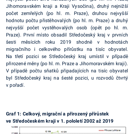
Jihomoravském kraji a Kraji Vysočina), druhý nejnižší
počet zemřelých (po hl. m. Praze), druhou nejvyšší
hodnotu počtu přistěhovalých (po hl. m. Praze) a druhý
nejvyšší počet vystěhovalých osob (opět po hl. m.
Praze). První místo obsadil Středočeský kraj v prvních
šesti měsících roku 2019 shodně v hodnotách
migračního i celkového přírůstku na tisíc obyvatel.
Na třetí pozici se Středočeský kraj umístil v případě
přirozené měny (po hl. m. Praze a Jihomoravském kraji).
V případě počtu sňatků připadajících na tisíc obyvatel
byl Středočeský kraj na šesté pozici, u rozvodů čtvrtý
v pořadí.
Graf 1: Celkový, migrační a přirozený přírůstek
ve Středočeském kraji v 1. pololetí 2002 až 2019