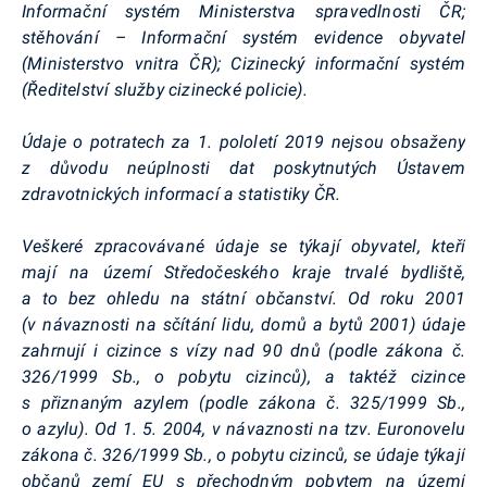
Informační systém Ministerstva spravedlnosti ČR;
stěhování – Informační systém evidence obyvatel
(Ministerstvo vnitra ČR); Cizinecký informační systém
(Ředitelství služby cizinecké policie).
Údaje o potratech za 1. pololetí 2019 nejsou obsaženy
z důvodu neúplnosti dat poskytnutých Ústavem
zdravotnických informací a statistiky ČR.
Veškeré zpracovávané údaje se týkají obyvatel, kteří
mají na území Středočeského kraje trvalé bydliště,
a to bez ohledu na státní občanství. Od roku 2001
(v návaznosti na sčítání lidu, domů a bytů 2001) údaje
zahrnují i cizince s vízy nad 90 dnů (podle zákona č.
326/1999 Sb., o pobytu cizinců), a taktéž cizince
s přiznaným azylem (podle zákona č. 325/1999 Sb.,
o azylu). Od 1. 5. 2004, v návaznosti na tzv.
Euronovelu
zákona č. 326/1999 Sb., o pobytu cizinců, se údaje týkají
občanů zemí EU s přechodným pobytem na území