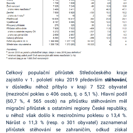
Celkový populační přírůstek Středočeského kraje
zajistilo v 1. pololetí roku 2019 především
stěhování
,
v důsledku něhož přibylo v kraji 7 522 obyvatel
(meziroční pokles o 406 osob, tj. o 5,1 %). Hlavní podíl
(60,7 %, 4 565 osob) na přírůstku stěhováním měl
migrační přírůstek s ostatními regiony České republiky,
u něhož však došlo k meziročnímu poklesu o 13,4 %.
Nárůst o 11,3 % (resp. o 301 obyvatel) zaznamenal
přírůstek stěhování se zahraničím, odkud získal