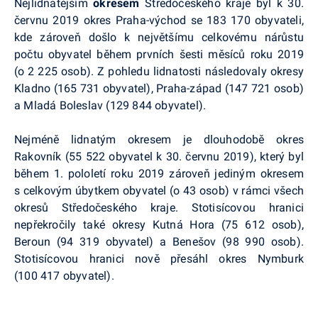
Nejlidnatějším
okresem
Středočeského kraje byl k 30.
červnu 2019 okres Praha-východ se 183 170 obyvateli,
kde zároveň došlo k největšímu celkovému nárůstu
počtu obyvatel během prvních šesti měsíců roku 2019
(o 2 225 osob). Z pohledu lidnatosti následovaly okresy
Kladno (165 731 obyvatel), Praha-západ (147 721 osob)
a Mladá Boleslav (129 844 obyvatel).
Nejméně lidnatým okresem je dlouhodobě okres
Rakovník (55 522 obyvatel k 30. červnu 2019), který byl
během 1. pololetí roku 2019 zároveň jediným okresem
s celkovým úbytkem obyvatel (o 43 osob) v rámci všech
okresů Středočeského kraje. Stotisícovou hranici
nepřekročily také okresy Kutná Hora (75 612 osob),
Beroun (94 319 obyvatel) a Benešov (98 990 osob).
Stotisícovou hranici nově přesáhl okres Nymburk
(100 417 obyvatel).