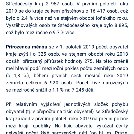
Středočeský kraj 2 957 osob. V prvním pololetí roku
2019 se do kraje celkem přistěhovalo 16 417 osob, což
bylo o 2,4 % více než ve stejném období loňského roku.
Vystěhovalých osob ze Středočeského kraje bylo 8 895,
což bylo meziročně o 9,7 % více.
Přirozenou měnou
se v 1. pololetí 2019 počet obyvatel
kraje zvýšil o 325 osob, ve stejném období roku 2018
dosáhl přirozený přírůstek hodnoty 275. Na této změně
měl hlavní podíl meziroční pokles počtu zemřelých osob
(o 1,8 %), během prvních šesti měsíců roku 2019
zemřelo celkem 6 920 osob. Počet živě narozených
se meziročně snížil o 1,1 % na 7 245 dětí.
Při relativním vyjádření jednotlivých složek pohybu
obyvatel (tj. v přepočtu na tisíc obyvatel) se Středočeský
kraj zařadil v prvním pololetí roku 2019 na přední pozice
mezi kraji republiky. Na tisíc obyvatel vykázal čtvrtý
nejvyšší počet živě narozených dětí (po hl. m. Praze,