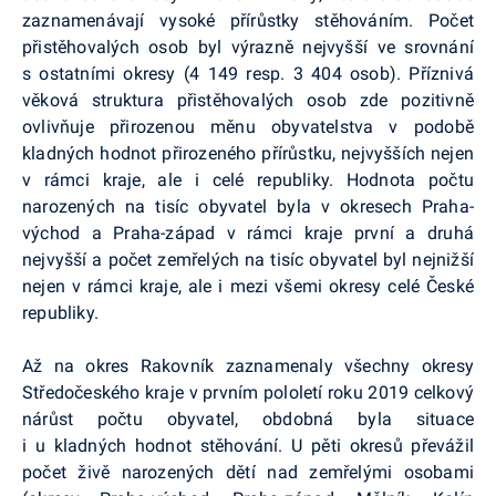
zaznamenávají vysoké přírůstky stěhováním. Počet
přistěhovalých osob byl výrazně nejvyšší ve srovnání
s ostatními okresy (4 149 resp. 3 404 osob). Příznivá
věková struktura přistěhovalých osob zde pozitivně
ovlivňuje přirozenou měnu obyvatelstva v podobě
kladných hodnot přirozeného přírůstku, nejvyšších nejen
v rámci kraje, ale i celé republiky. Hodnota počtu
narozených na tisíc obyvatel byla v okresech Praha-
východ a Praha-západ v rámci kraje první a druhá
nejvyšší a počet zemřelých na tisíc obyvatel byl nejnižší
nejen v rámci kraje, ale i mezi všemi okresy celé České
republiky.
Až na okres Rakovník zaznamenaly všechny okresy
Středočeského kraje v prvním pololetí roku 2019 celkový
nárůst počtu obyvatel, obdobná byla situace
i u kladných hodnot stěhování. U pěti okresů převážil
počet živě narozených dětí nad zemřelými osobami