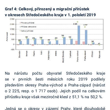
Graf 4: Celkový, přirozený a migrační přírůstek
v okresech Středočeského kraje v 1. pololetí 2019
Na nárůstu počtu obyvatel Středočeského kraje
se v prvních šesti měsících roku 2019 podílely
především okresy Praha-východ a Praha-západ (nárůst
o 2 225, resp. o 1 717 osob). Jejich podíl na celkovém
přírůstku kraje však meziročně klesl z 51,1 % na 50,2 %.
Jedná se o okresy v zázemí Prahy, které dlouhodobě