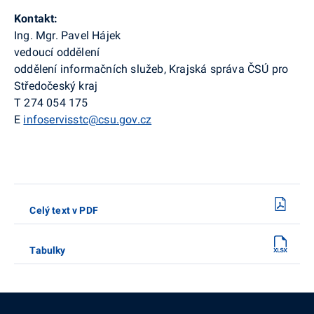
Kontakt:
Ing. Mgr. Pavel Hájek
vedoucí oddělení
oddělení informačních služeb, Krajská správa ČSÚ pro
Středočeský kraj
T 274 054 175
E
infoservisstc@csu.gov.cz
Celý text v PDF
Tabulky