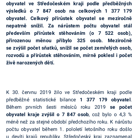
obyvatel ve Středočeském kraji podle předběžných
výsledků o 7 847 osob na celkových 1 377 179
obyvatel. Celkový přírůstek obyvatel se meziročně
nepatrně snížil. Za nárůstem počtu obyvatel stál
především přírůstek stěhováním (o 7 522 osob),
přirozenou měnou přibylo 325 osob. Meziročně
se zvýšil počet sňatků, snížil se počet zemřelých osob,
rozvodů a přírůstek stěhováním, mírně poklesl i počet
živě narozených dětí.
K 30. červnu 2019 žilo ve Středočeském kraji podle
předběžné statistické bilance
1 377 179 obyvatel
.
Během prvních šesti měsíců roku 2019
se počet
obyvatel kraje zvýšil o 7 847 osob
, což bylo o 4,3 %
méně než za stejné období předchozího roku. K nárůstu
počtu obyvatel během 1. pololetí letošního roku došlo
u devíti krajů republiky. Středočeský kraj zaznamenal