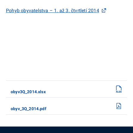
Pohyb obyvatelstva – 1. až 3. čtvrtletí 2014
obyv3Q_2014.xlsx
obyv_3Q_2014.pdf