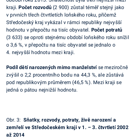
kraji.
Počet rozvodů
(2 900) zůstal téměř stejný jako
v prvních třech čtvrtletích loňského roku, přičemž
Středočeský kraj vykázal v rámci republiky nejvyšší
hodnotu v přepočtu na tisíc obyvatel.
Počet potratů
(3 633) se oproti stejnému období loňského roku snížil
o 3,6 %, v přepočtu na tisíc obyvatel se jednalo o
4. nejvyšší hodnotu mezi kraji.
Podíl dětí narozených mimo manželství
se meziročně
zvýšil o 2,2 procentního bodu na 44,3 %, ale zůstává
pod republikovým průměrem (46,5 %). Mezi kraji se
jedná o pátou nejnižší hodnotu.
Obr. 3:
Sňatky, rozvody, potraty, živě narození a
zemřelí ve Středočeském kraji v 1. – 3. čtvrtletí 2002
až 2014