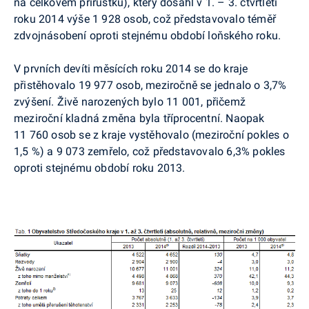
na celkovém přírůstku), který dosáhl v 1. – 3. čtvrtletí
roku 2014 výše 1 928 osob, což představovalo téměř
zdvojnásobení oproti stejnému období loňského roku.
V prvních devíti měsících roku 2014 se do kraje
přistěhovalo 19 977 osob, meziročně se jednalo o 3,7%
zvýšení. Živě narozených bylo 11 001, přičemž
meziroční kladná změna byla tříprocentní. Naopak
11 760 osob se z kraje vystěhovalo (meziroční pokles o
1,5 %) a 9 073 zemřelo, což představovalo 6,3% pokles
oproti stejnému období roku 2013.