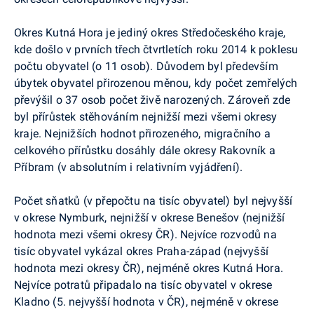
Okres Kutná Hora je jediný okres Středočeského kraje,
kde došlo v prvních třech čtvrtletích roku 2014 k poklesu
počtu obyvatel (o 11 osob). Důvodem byl především
úbytek obyvatel přirozenou měnou, kdy počet zemřelých
převýšil o 37 osob počet živě narozených. Zároveň zde
byl přírůstek stěhováním nejnižší mezi všemi okresy
kraje. Nejnižších hodnot přirozeného, migračního a
celkového přírůstku dosáhly dále okresy Rakovník a
Příbram (v absolutním i relativním vyjádření).
Počet sňatků (v přepočtu na tisíc obyvatel) byl nejvyšší
v okrese Nymburk, nejnižší v okrese Benešov (nejnižší
hodnota mezi všemi okresy ČR). Nejvíce rozvodů na
tisíc obyvatel vykázal okres Praha-západ (nejvyšší
hodnota mezi okresy ČR), nejméně okres Kutná Hora.
Nejvíce potratů připadalo na tisíc obyvatel v okrese
Kladno (5. nejvyšší hodnota v ČR), nejméně v okrese