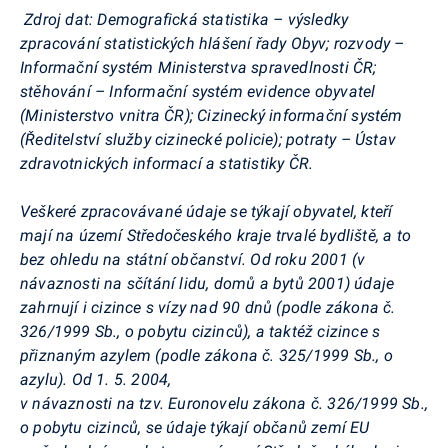
Zdroj dat: Demografická statistika – výsledky
zpracování statistických hlášení řady
Obyv
; rozvody –
Informační systém Ministerstva spravedlnosti ČR;
stěhování – Informační systém evidence obyvatel
(Ministerstvo vnitra ČR); Cizinecký informační systém
(Ředitelství služby cizinecké policie); potraty – Ústav
zdravotnických informací a statistiky ČR.
Veškeré zpracovávané údaje se týkají obyvatel, kteří
mají na území Středočeského kraje trvalé bydliště, a to
bez ohledu na státní občanství. Od roku 2001 (v
návaznosti na sčítání lidu, domů a bytů 2001) údaje
zahrnují i cizince s vízy nad 90 dnů (podle zákona č.
326/1999 Sb., o pobytu cizinců), a taktéž cizince s
přiznaným azylem (podle zákona č. 325/1999 Sb., o
azylu). Od 1. 5. 2004,
v návaznosti na tzv.
Euronovelu
zákona č. 326/1999 Sb.,
o pobytu cizinců, se údaje týkají občanů zemí EU