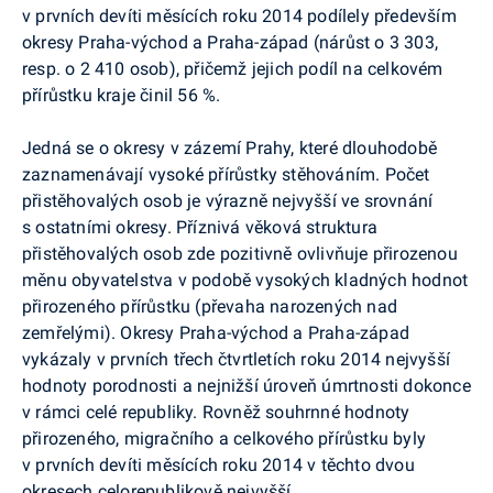
v prvních devíti měsících roku 2014 podílely především
okresy Praha-východ a Praha-západ (nárůst o 3 303,
resp. o 2 410 osob), přičemž jejich podíl na celkovém
přírůstku kraje činil 56 %.
Jedná se o okresy v zázemí Prahy, které dlouhodobě
zaznamenávají vysoké přírůstky stěhováním. Počet
přistěhovalých osob je výrazně nejvyšší ve srovnání
s ostatními okresy. Příznivá věková struktura
přistěhovalých osob zde pozitivně ovlivňuje přirozenou
měnu obyvatelstva v podobě vysokých kladných hodnot
přirozeného přírůstku (převaha narozených nad
zemřelými). Okresy Praha-východ a Praha-západ
vykázaly v prvních třech čtvrtletích roku 2014 nejvyšší
hodnoty porodnosti a nejnižší úroveň úmrtnosti dokonce
v rámci celé republiky. Rovněž souhrnné hodnoty
přirozeného, migračního a celkového přírůstku byly
v prvních devíti měsících roku 2014 v těchto dvou
okresech celorepublikově nejvyšší.