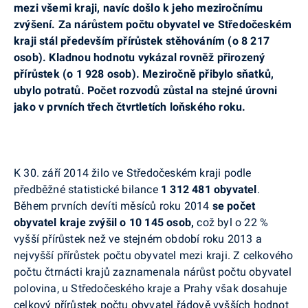
mezi všemi kraji, navíc došlo k jeho meziročnímu
zvýšení. Za nárůstem počtu obyvatel ve Středočeském
kraji stál především přírůstek stěhováním (o 8 217
osob). Kladnou hodnotu vykázal rovněž přirozený
přírůstek (o 1 928 osob). Meziročně přibylo sňatků,
ubylo potratů. Počet rozvodů zůstal na stejné úrovni
jako v prvních třech čtvrtletích loňského roku.
K 30. září 2014 žilo ve Středočeském kraji podle
předběžné statistické bilance
1 312 481 obyvatel
.
Během prvních devíti měsíců roku 2014
se počet
obyvatel kraje
zvýšil o 10 145 osob,
což byl o 22 %
vyšší přírůstek než ve stejném období roku 2013 a
nejvyšší přírůstek počtu obyvatel mezi kraji. Z celkového
počtu čtrnácti krajů zaznamenala nárůst počtu obyvatel
polovina, u Středočeského kraje a Prahy však dosahuje
celkový přírůstek počtu obyvatel řádově vyšších hodnot