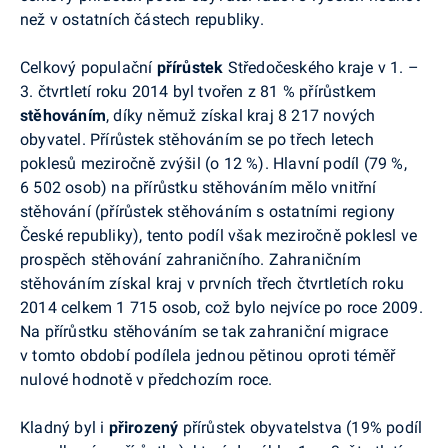
než v ostatních částech republiky.
Celkový populační
přírůstek
Středočeského kraje v 1. –
3. čtvrtletí roku 2014 byl tvořen z 81 % přírůstkem
stěhováním
, díky němuž získal kraj 8 217 nových
obyvatel. Přírůstek stěhováním se po třech letech
poklesů meziročně zvýšil (o 12 %). Hlavní podíl (79 %,
6 502 osob) na přírůstku stěhováním mělo vnitřní
stěhování (přírůstek stěhováním s ostatními regiony
České republiky), tento podíl však meziročně poklesl ve
prospěch stěhování zahraničního. Zahraničním
stěhováním získal kraj v prvních třech čtvrtletích roku
2014 celkem 1 715 osob, což bylo nejvíce po roce 2009.
Na přírůstku stěhováním se tak zahraniční migrace
v tomto období podílela jednou pětinou oproti téměř
nulové hodnotě v předchozím roce.
Kladný byl i
přirozený
přírůstek obyvatelstva (19% podíl