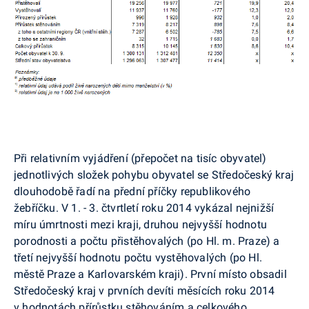
Při relativním vyjádření (přepočet na tisíc obyvatel)
jednotlivých složek pohybu obyvatel se Středočeský kraj
dlouhodobě řadí na přední příčky republikového
žebříčku. V 1. - 3. čtvrtletí roku 2014 vykázal nejnižší
míru úmrtnosti mezi kraji, druhou nejvyšší hodnotu
porodnosti a počtu přistěhovalých (po Hl. m. Praze) a
třetí nejvyšší hodnotu počtu vystěhovalých (po Hl.
městě Praze a Karlovarském kraji). První místo obsadil
Středočeský kraj v prvních devíti měsících roku 2014
v hodnotách přírůstku stěhováním a celkového