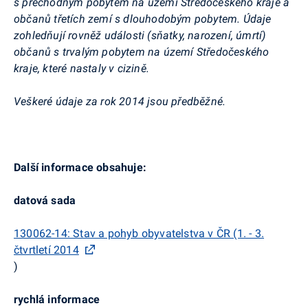
s přechodným pobytem na území Středočeského kraje a
občanů třetích zemí s dlouhodobým pobytem. Údaje
zohledňují rovněž události (sňatky, narození, úmrtí)
občanů s trvalým pobytem na území Středočeského
kraje, které nastaly v cizině.
Veškeré údaje za rok 2014 jsou předběžné.
Další informace obsahuje:
datová sada
130062-14: Stav a pohyb obyvatelstva v ČR (1. - 3.
čtvrtletí 2014
)
rychlá informace