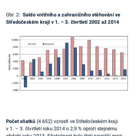
Obr. 2:
Saldo vnitřního a zahraničního stěhování ve
Středočeském kraji v 1. – 3. čtvrtletí 2002 až 2014
Počet sňatků
(4 652) vzrostl ve Středočeském kraji
v 1. – 3. čtvrtletí roku 2014 o 2,9 % oproti stejnému
období roku 2013. Sňatečnost byla třetí nejnižší mezi