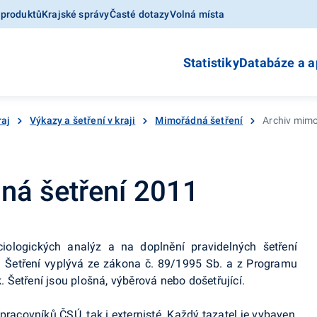
 produktů
Krajské správy
Časté dotazy
Volná místa
Statistiky
Databáze a a
raj
Výkazy a šetření v kraji
Mimořádná šetření
Archiv mimo
ná šetření 2011
ologických analýz a na doplnění pravidelných šetření
y. Šetření vyplývá ze zákona č. 89/1995 Sb. a z Programu
k. Šetření jsou plošná, výběrová nebo došetřující.
d pracovníků ČSÚ, tak i externisté. Každý tazatel je vybaven,