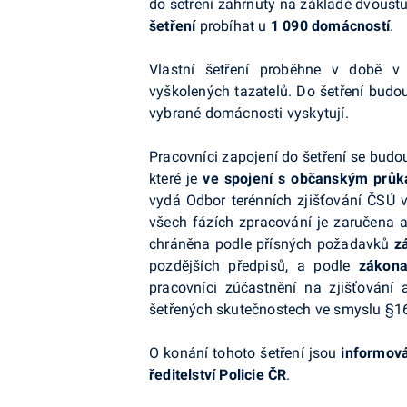
do šetření zahrnuty na základě dvous
šetření
probíhat u
1 090 domácností
.
Vlastní šetření proběhne v době v 
vyškolených tazatelů. Do šetření bud
vybrané domácnosti vyskytují.
Pracovníci zapojení do šetření se bud
které je
ve spojení s občanským prů
vydá Odbor terénních zjišťování ČSÚ v
všech fázích zpracování je zaručena 
chráněna podle přísných požadavků
z
pozdějších předpisů, a podle
zákona
pracovníci zúčastnění na zjišťování
šetřených skutečnostech ve smyslu §16
O konání tohoto šetření jsou
informová
ředitelství Policie ČR
.