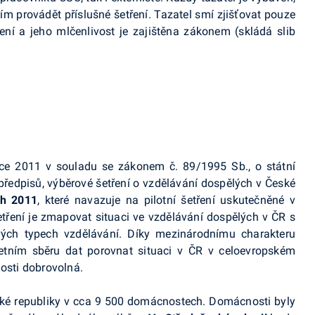
m provádět příslušné šetření. Tazatel smí zjišťovat pouze
ření a jeho mlčenlivost je zajištěna zákonem (skládá slib
roce 2011 v souladu se zákonem č. 89/1995 Sb., o státní
 předpisů, výběrové šetření o vzdělávání dospělých v České
ch 2011
, které navazuje na pilotní šetření uskutečněné v
tření je zmapovat situaci ve vzdělávání dospělých v ČR s
vých typech vzdělávání. Díky mezinárodnímu charakteru
tním sběru dat porovnat situaci v ČR v celoevropském
nosti dobrovolná.
ské republiky v cca 9 500 domácnostech. Domácnosti byly