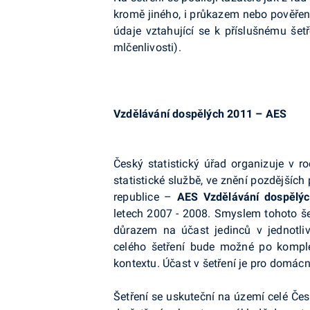
kromě jiného, i průkazem nebo pověření
údaje vztahující se k příslušnému šet
mlčenlivosti).
Vzdělávání dospělých 2011 – AES
Český statistický úřad organizuje v 
statistické službě, ve znění pozdějších
republice –
AES Vzdělávání dospělý
letech 2007 - 2008. Smyslem tohoto še
důrazem na účast jedinců v jednotli
celého šetření bude možné po komple
kontextu. Účast v šetření je pro domác
Šetření se uskuteční na území celé Če