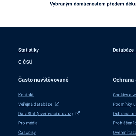
Vybraným domácnostem předem děkujem
Statistiky
Databáze 
O ČSÚ
Často navštěvované
Ochrana d
Kontakt
Cookies a w
Veřejná databáze
Podmínky u
DataStat (ověřovací provoz)
Ochrana os
Pro média
Prohlášení 
Časopisy
Ověření taz