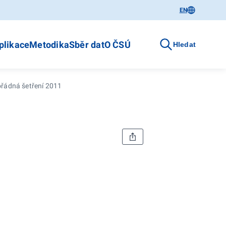
EN
plikace
Metodika
Sběr dat
O ČSÚ
Hledat
řádná šetření 2011