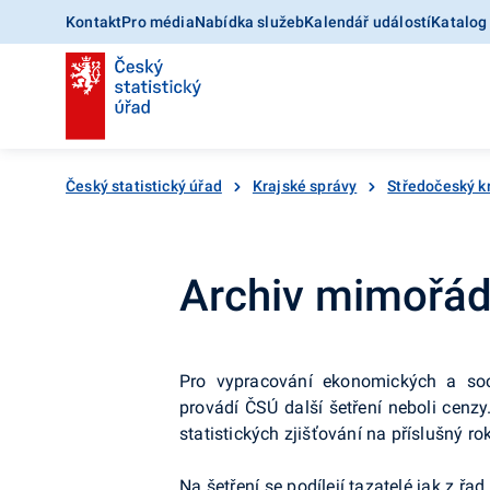
Kontakt
Pro média
Nabídka služeb
Kalendář událostí
Katalog
Český statistický úřad
Krajské správy
Středočeský k
Archiv mimořád
Pro vypracování ekonomických a soci
provádí ČSÚ další šetření neboli cenz
statistických zjišťování na příslušný ro
Na šetření se podílejí tazatelé jak z řa