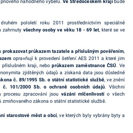
tupňového náhodného výběru.
Ve Středočeském kraji
bude
druhém pololetí roku 2011 prostřednictvím speciálně
ou zahrnuty
všechny osoby ve věku
18 - 69 let
, které se ve
ou
prokazovat průkazem tazatele a příslušným pověřením
,
kazem
opravňují k provedení šetření AES 2011 a které jim
 příslušném kraji, nebo
průkazem zaměstnance ČSÚ
. Ve
anonymita zjištěných údajů a získaná data jsou důsledně
ákona č. 89/1995 Sb. o státní statistické službě
, ve znění
 č. 101/2000 Sb. o ochraně osobních údajů
. Všichni
 a procesu zpracování jsou
vázáni mlčenlivostí
o všech
 zmiňovaného zákona o státní statistické službě.
ni starostové měst a obcí
, ve kterých byly vybrány byty a