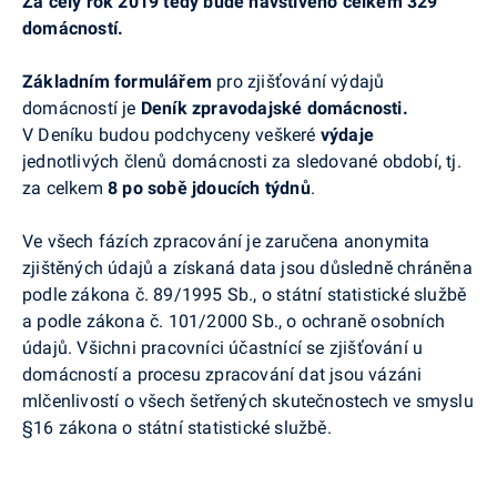
Za celý rok 2019 tedy bude navštíveno celkem 329
domácností.
Základním formulářem
pro zjišťování výdajů
domácností je
Deník zpravodajské domácnosti.
V Deníku budou podchyceny veškeré
výdaje
jednotlivých členů domácnosti za sledované období, tj.
za celkem
8 po sobě jdoucích týdnů
.
Ve všech fázích zpracování je zaručena anonymita
zjištěných údajů a získaná data jsou důsledně chráněna
podle zákona č. 89/1995 Sb., o státní statistické službě
a podle zákona č. 101/2000 Sb., o ochraně osobních
údajů. Všichni pracovníci účastnící se zjišťování u
domácností a procesu zpracování dat jsou vázáni
mlčenlivostí o všech šetřených skutečnostech ve smyslu
§16 zákona o státní statistické službě.