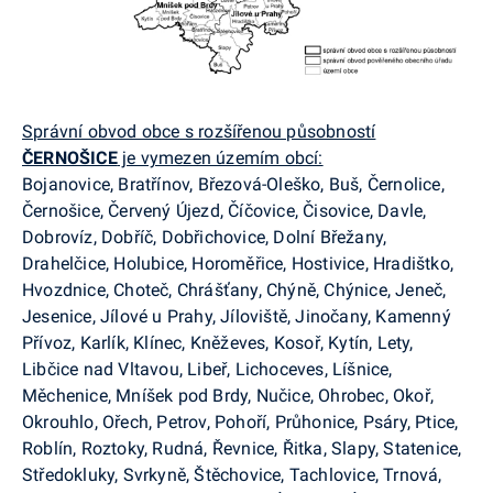
Správní obvod obce s rozšířenou působností
ČERNOŠICE
je vymezen územím obcí:
Bojanovice, Bratřínov, Březová-Oleško, Buš, Černolice,
Černošice, Červený Újezd, Číčovice, Čisovice, Davle,
Dobrovíz, Dobříč, Dobřichovice, Dolní Břežany,
Drahelčice, Holubice, Horoměřice, Hostivice, Hradištko,
Hvozdnice, Choteč, Chrášťany, Chýně, Chýnice, Jeneč,
Jesenice, Jílové u Prahy, Jíloviště, Jinočany, Kamenný
Přívoz, Karlík, Klínec, Kněževes, Kosoř, Kytín, Lety,
Libčice nad Vltavou, Libeř, Lichoceves, Líšnice,
Měchenice, Mníšek pod Brdy, Nučice, Ohrobec, Okoř,
Okrouhlo, Ořech, Petrov, Pohoří, Průhonice, Psáry, Ptice,
Roblín, Roztoky, Rudná, Řevnice, Řitka, Slapy, Statenice,
Středokluky, Svrkyně, Štěchovice, Tachlovice, Trnová,