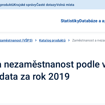
 produktů
Krajské správy
Časté dotazy
Volná místa
Statistiky
Databáze a a
zaměstnanost (VŠPS)
Katalog produktů
Zaměstnanost a nezam
 nezaměstnanost podle 
 data za rok 2019