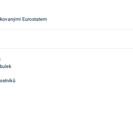
likovanými Eurostatem
i
bulek
íselníků