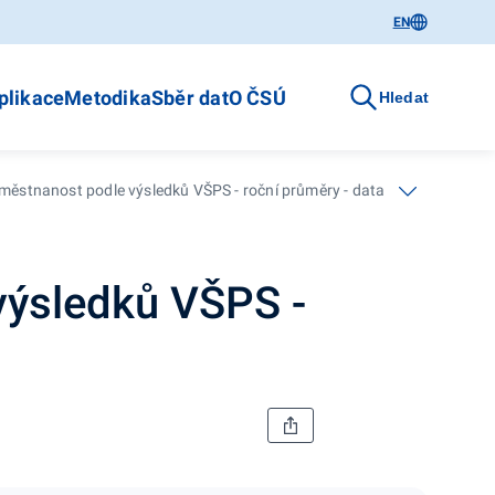
EN
plikace
Metodika
Sběr dat
O ČSÚ
Hledat
ěstnanost podle výsledků VŠPS - roční průměry - data za rok 2019
výsledků VŠPS -