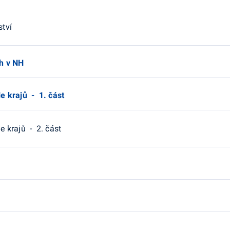
tví
h v NH
 krajů - 1. část
 krajů - 2. část