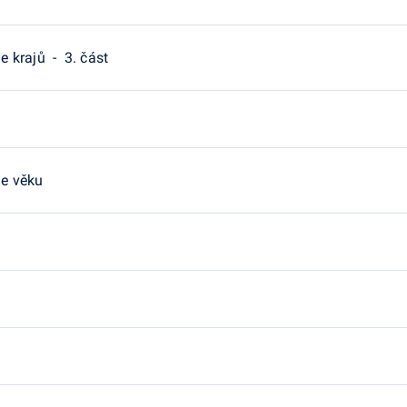
 krajů - 3. část
le věku