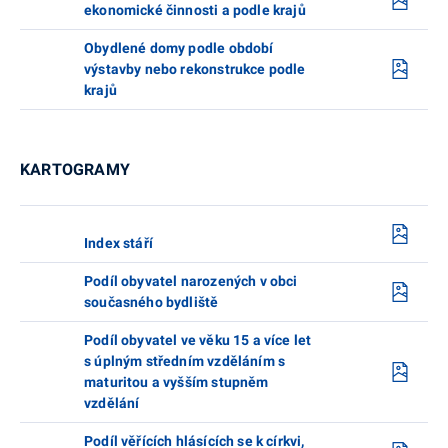
ekonomické činnosti a podle krajů
Obydlené domy podle období
výstavby nebo rekonstrukce podle
krajů
KARTOGRAMY
Index stáří
Podíl obyvatel narozených v obci
současného bydliště
Podíl obyvatel ve věku 15 a více let
s úplným středním vzděláním s
maturitou a vyšším stupněm
vzdělání
Podíl věřících hlásících se k církvi,