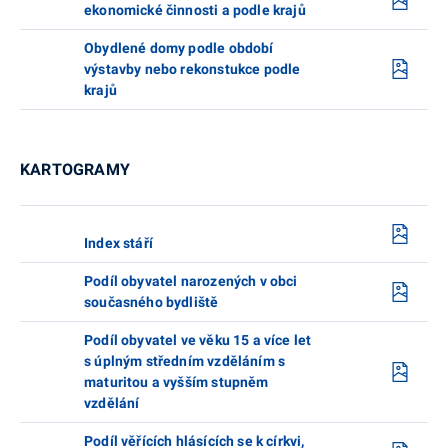
ekonomické činnosti a podle krajů
Obydlené domy podle období
výstavby nebo rekonstukce podle
krajů
KARTOGRAMY
Index stáří
Podíl obyvatel narozených v obci
současného bydliště
Podíl obyvatel ve věku 15 a více let
s úplným středním vzděláním s
maturitou a vyšším stupněm
vzdělání
Podíl věřících hlásících se k církvi,