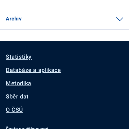
Archiv
Statistiky
Databáze a aplikace
Metodika
Sběr dat
O ČSÚ
Často navštěvované