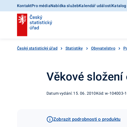
Kontakt
Pro média
Nabídka služeb
Kalendář událostí
Katalog
Český statistický úřad
Statistiky
Obyvatelstvo
Po
Věkové složení 
Datum vydání: 15. 06. 2010
Kód: w-104003-
Zobrazit podrobnosti o produktu