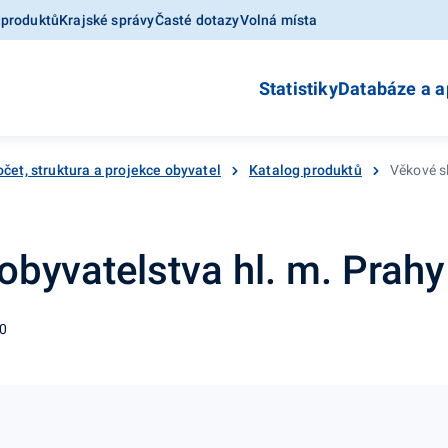
 produktů
Krajské správy
Časté dotazy
Volná místa
Statistiky
Databáze a a
čet, struktura a projekce obyvatel
Katalog produktů
Věkové sl
obyvatelstva hl. m. Prahy
10