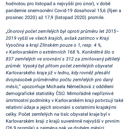
hodnotou pro listopad a nejvyšší pro únor), v době
pandemie onemocnění Covid-19 dosahoval 15,6 (říjen a
prosinec 2020) až 17,9 (listopad 2020) promile.
„Únorový počet zemřelých byl oproti průměru let 2015–
2019 vyšší ve všech krajích, avšak zatímco v Kraji
Vysočina a kraji Zlínském pouze o 1, resp. 4 %,
v Karlovarském o extrémních 168 %. Konkrétně šlo o
837 zemřelých ve srovnání s 312 za zmiňovaný pětiletý
průměr. Vysoký byl přitom počet zemřelých obyvatel
Karlovarského kraje již v lednu, kdy rovněž přesáhl
dvojnásobek průměrného počtu zemřelých pro daný
měsíc,“
upozorňuje Michaela Němečková z oddělení
demografické statistiky ČSÚ. Mimořádně nepříznivé
úmrtnostní podmínky v Karlovarském kraji potvrzují také
relativní údaje a jejich srovnání s ostatními krajskými
celky. Počet zemřelých na tisíc obyvatel kraje byl v
Karlovarském kraji z krajů suverénně nejvyšší v prvním
(26,9 promile) a zejména pak ve druhém měsíci