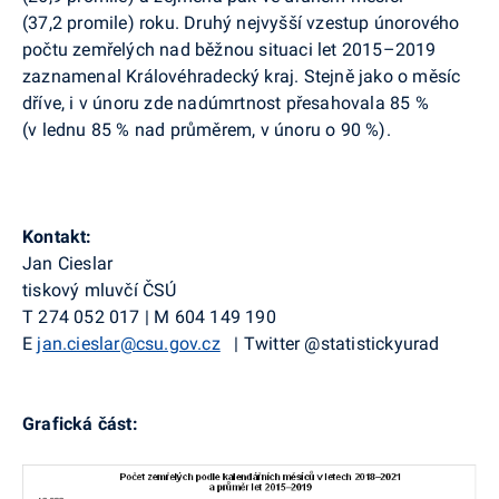
(37,2 promile) roku. Druhý nejvyšší vzestup únorového
počtu zemřelých nad běžnou situaci let 2015–2019
zaznamenal Královéhradecký kraj. Stejně jako o měsíc
dříve, i v únoru zde nadúmrtnost přesahovala 85 %
(
v lednu 85 % nad průměrem, v únoru o
90 %).
Kontakt:
Jan Cieslar
tiskový mluvčí ČSÚ
T
274 052 017
|
M
604 149 190
E
jan.cieslar@csu.gov.cz
|
Twitter
@statistickyurad
Grafická část: