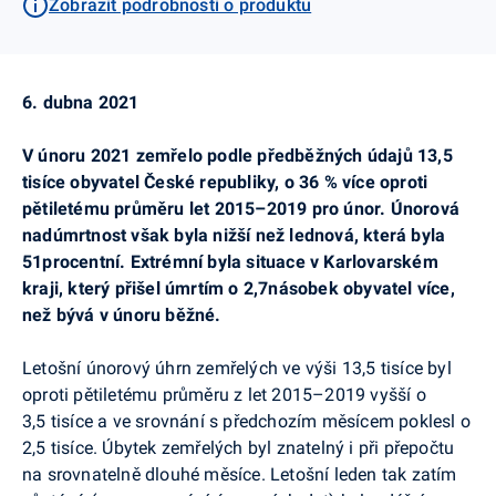
Zobrazit podrobnosti o produktu
6. dubna 2021
V únoru 2021 zemřelo podle předběžných údajů 13,5
tisíce obyvatel České republiky, o 36 % více oproti
pětiletému průměru let 2015–2019 pro únor. Únorová
nadúmrtnost však byla nižší než lednová, která byla
51procentní. Extrémní byla situace v Karlovarském
kraji, který přišel úmrtím o 2,7násobek obyvatel více,
než bývá v únoru běžné.
Letošní únorový úhrn zemřelých ve výši 13,5 tisíce byl
oproti pětiletému průměru z let 2015–2019 vyšší o
3,5 tisíce a ve srovnání s předchozím měsícem poklesl o
2,5 tisíce. Úbytek zemřelých byl znatelný i při přepočtu
na srovnatelně dlouhé měsíce. Letošní leden tak zatím