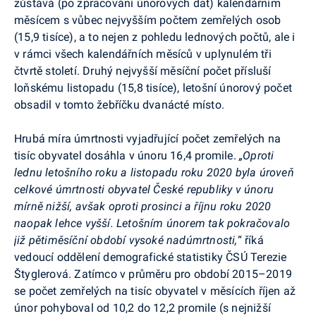
zůstává
(po zpracování únorových dat)
kalendářním
měsícem s vůbec nejvyšším počtem zemřelých osob
(15,9 tisíce), a to nejen z pohledu lednových počtů, ale i
v rámci všech kalendářních měsíců v uplynulém tři
čtvrtě století. Druhý nejvyšší měsíční počet přísluší
loňskému listopadu (15,8 tisíce), letošní únorový počet
obsadil v tomto žebříčku dvanácté místo.
Hrubá míra úmrtnosti vyjadřující počet zemřelých na
tisíc obyvatel dosáhla v únoru 16,4 promile.
„Oproti
lednu letošního roku a listopadu roku 2020 byla úroveň
celkové úmrtnosti obyvatel České republiky v únoru
mírně nižší, avšak oproti prosinci a říjnu roku 2020
naopak lehce vyšší. Letošním únorem tak pokračovalo
již pětiměsíční období vysoké nadúmrtnosti,
“ říká
vedoucí oddělení demografické statistiky ČSÚ Terezie
Štyglerová. Zatímco v průměru pro období 2015–2019
se počet zemřelých na tisíc obyvatel v měsících říjen až
únor pohyboval od 10,2 do 12,2 promile (s nejnižší