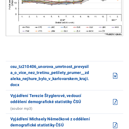
csu_tz210406_unorova_umrtnost_prevysil
a_o_vice_nez_tretinu_petilety_prumer__zd
aleka_nejhure_bylo_v_karlovarskem_kraji.
docx
Vyjádření Terezie Štyglerové, vedoucí
oddělení demografické statistiky ČSÚ
(soubor mp3)
Vyjádření Michaely Němečkové z oddělení
demografické statistiky ČSÚ