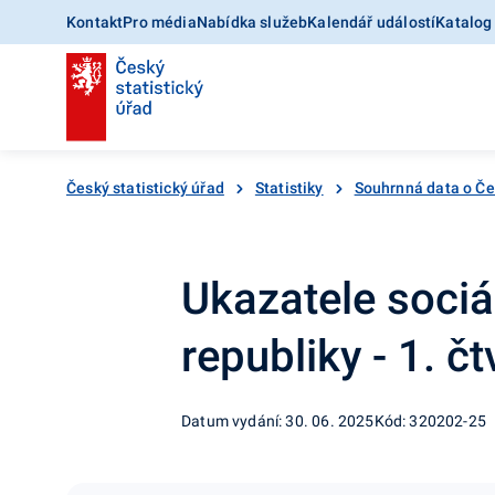
Kontakt
Pro média
Nabídka služeb
Kalendář událostí
Katalog
Český statistický úřad
Statistiky
Souhrnná data o Č
Ukazatele soci
republiky - 1. čt
Datum vydání: 30. 06. 2025
Kód: 320202-25