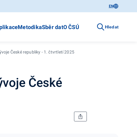
EN
plikace
Metodika
Sběr dat
O ČSÚ
Hledat
oje České republiky - 1. čtvrtletí 2025
ývoje České