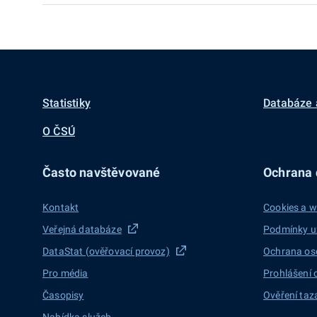
Statistiky
Databáze 
O ČSÚ
Často navštěvované
Ochrana d
Kontakt
Cookies a w
Veřejná databáze
Podmínky u
DataStat (ověřovací provoz)
Ochrana os
Pro média
Prohlášení 
Časopisy
Ověření taz