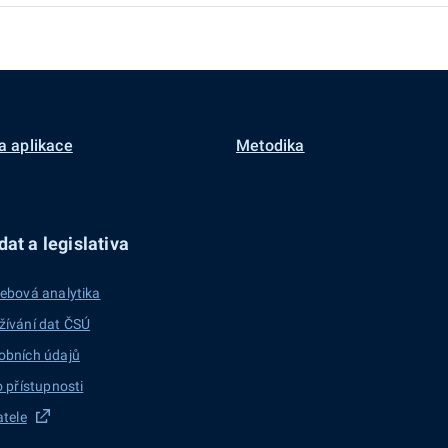
a aplikace
Metodika
at a legislativa
ebová analytika
žívání dat ČSÚ
obních údajů
o přístupnosti
atele