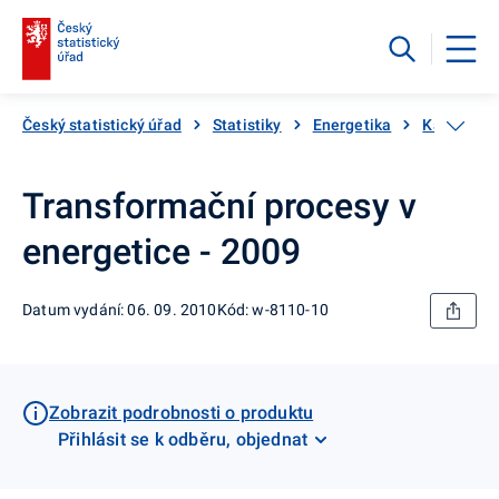
Český statistický úřad
Statistiky
Energetika
Katalog p
Transformační procesy v
energetice - 2009
Datum vydání: 06. 09. 2010
Kód: w-8110-10
Zobrazit podrobnosti o produktu
Přihlásit se k odběru, objednat