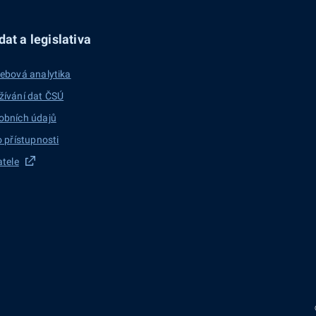
at a legislativa
ebová analytika
žívání dat ČSÚ
obních údajů
o přístupnosti
atele