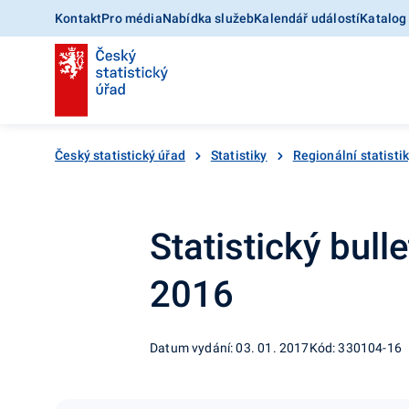
Kontakt
Pro média
Nabídka služeb
Kalendář událostí
Katalog
Český statistický úřad
Statistiky
Regionální statisti
Statistický bulle
2016
Datum vydání: 03. 01. 2017
Kód: 330104-16