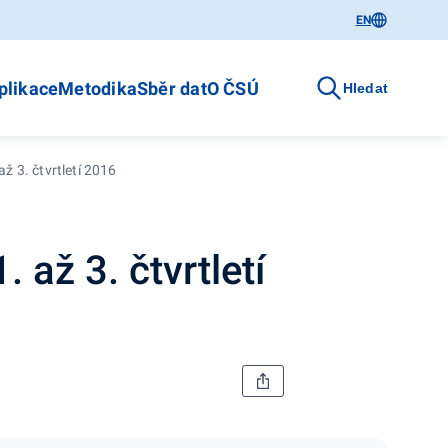
EN
plikace
Metodika
Sběr dat
O ČSÚ
Hledat
až 3. čtvrtletí 2016
. až 3. čtvrtletí