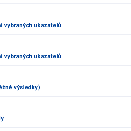
í vybraných ukazatelů
í vybraných ukazatelů
ěžné výsledky)
dy