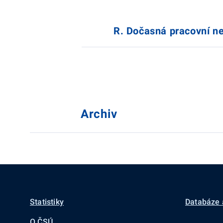
R. Dočasná pracovní n
Archiv
Statistiky
Databáze 
O ČSÚ