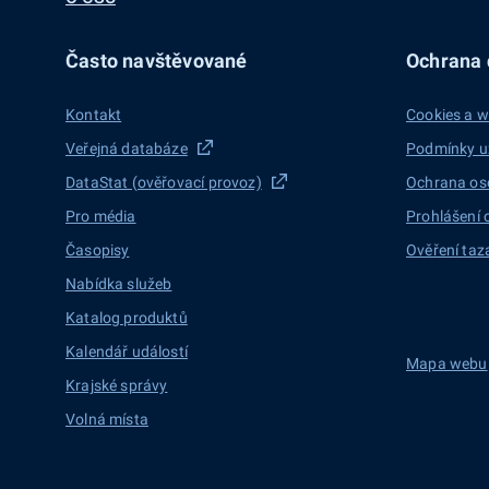
Často navštěvované
Ochrana d
Kontakt
Cookies a w
Veřejná databáze
Podmínky u
DataStat (ověřovací provoz)
Ochrana os
Pro média
Prohlášení 
Časopisy
Ověření taz
Nabídka služeb
Katalog produktů
Kalendář událostí
Mapa webu
Krajské správy
Volná místa