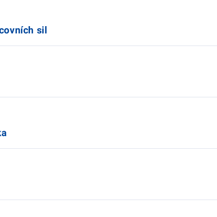
covních sil
ka