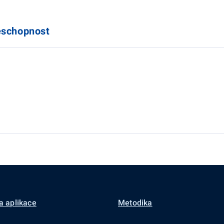
eschopnost
a aplikace
Metodika