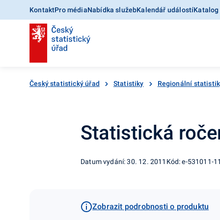
Kontakt
Pro média
Nabídka služeb
Kalendář událostí
Katalog
Český statistický úřad
Statistiky
Regionální statisti
Statistická roč
Datum vydání: 30. 12. 2011
Kód: e-531011-1
Zobrazit podrobnosti o produktu