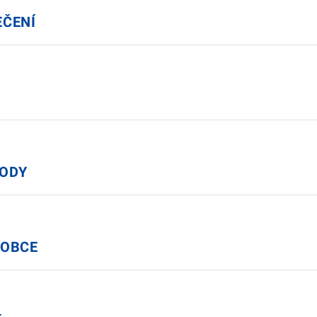
EČENÍ
HODY
 OBCE