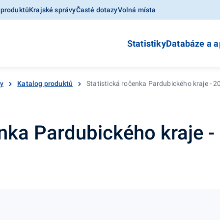
 produktů
Krajské správy
Časté dotazy
Volná místa
Statistiky
Databáze a a
ky
Katalog produktů
Statistická ročenka Pardubického kraje - 2
enka Pardubického kraje -
1