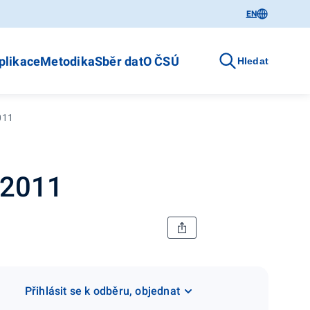
EN
plikace
Metodika
Sběr dat
O ČSÚ
Hledat
011
 2011
Přihlásit se k odběru, objednat