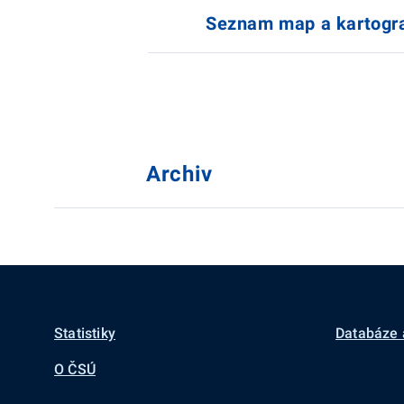
Seznam map a kartogra
Archiv
Statistiky
Databáze 
O ČSÚ