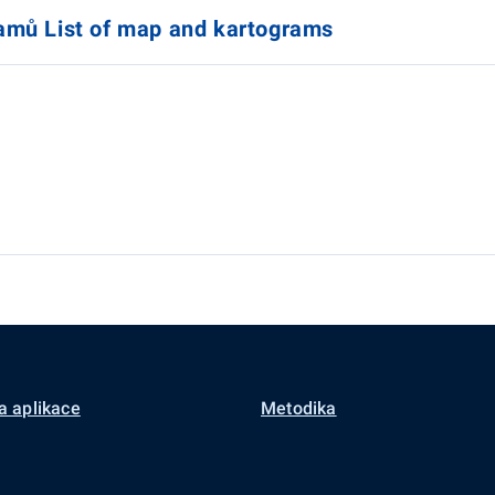
mů List of map and kartograms
a aplikace
Metodika