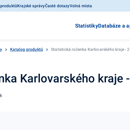
 produktů
Krajské správy
Časté dotazy
Volná místa
Statistiky
Databáze a a
ky
Katalog produktů
Statistická ročenka Karlovarského kraje - 
enka Karlovarského kraje 
06