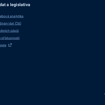
at a legislativa
ebová analytika
žívání dat ČSÚ
obních údajů
o přístupnosti
atele