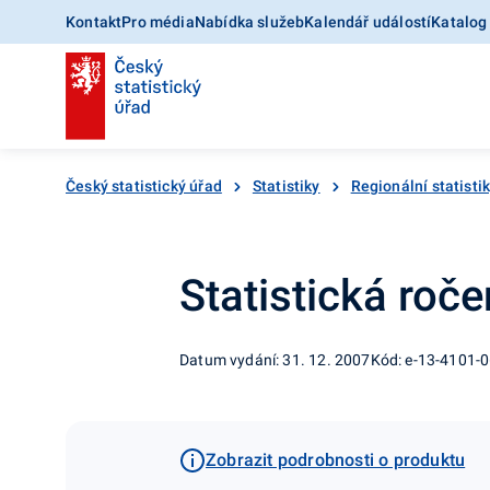
Kontakt
Pro média
Nabídka služeb
Kalendář událostí
Katalog
Český statistický úřad
Statistiky
Regionální statisti
Statistická roč
Datum vydání: 31. 12. 2007
Kód: e-13-4101-
Zobrazit podrobnosti o produktu