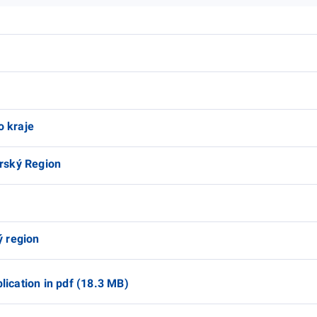
o kraje
arský Region
ý region
lication in pdf (18.3 MB)