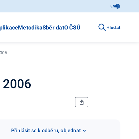
EN
plikace
Metodika
Sběr dat
O ČSÚ
Hledat
2006
- 2006
Přihlásit se k odběru, objednat