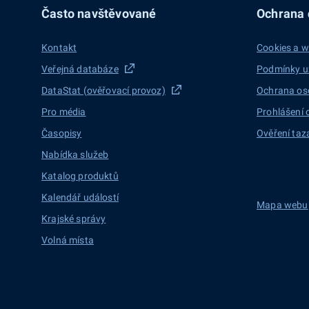
Často navštěvované
Ochrana d
Kontakt
Cookies a w
Veřejná databáze
Podmínky u
DataStat (ověřovací provoz)
Ochrana os
Pro média
Prohlášení 
Časopisy
Ověření taz
Nabídka služeb
Katalog produktů
Kalendář událostí
Mapa webu
Krajské správy
Volná místa