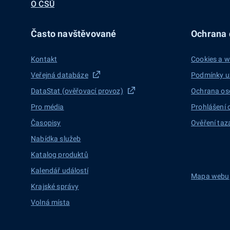
O ČSÚ
Často navštěvované
Ochrana d
Kontakt
Cookies a w
Veřejná databáze
Podmínky u
DataStat (ověřovací provoz)
Ochrana os
Pro média
Prohlášení 
Časopisy
Ověření taz
Nabídka služeb
Katalog produktů
Kalendář událostí
Mapa webu
Krajské správy
Volná místa