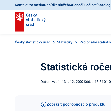
Kontakt
Pro média
Nabídka služeb
Kalendář událostí
Katalog
Český statistický úřad
Statistiky
Regionální statisti
Statistická roč
Datum vydání: 31. 12. 2002
Kód: e-13-3101-
Zobrazit podrobnosti o produktu