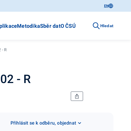
EN
plikace
Metodika
Sběr dat
O ČSÚ
Hledat
 - R
02 - R
Přihlásit se k odběru, objednat