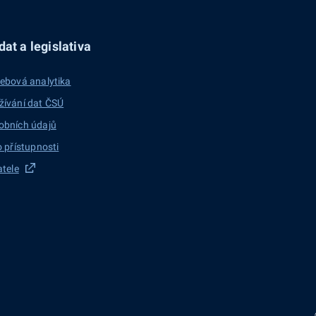
at a legislativa
ebová analytika
žívání dat ČSÚ
obních údajů
o přístupnosti
atele