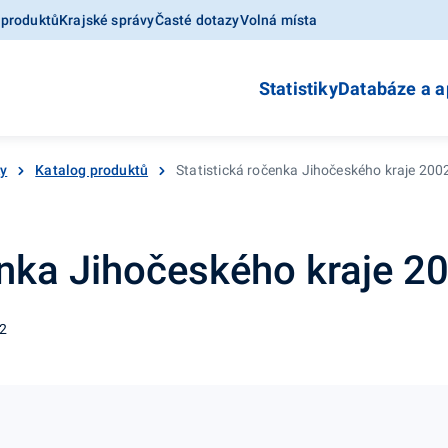
 produktů
Krajské správy
Časté dotazy
Volná místa
Statistiky
Databáze a a
ky
Katalog produktů
Statistická ročenka Jihočeského kraje 2002
enka Jihočeského kraje 20
02