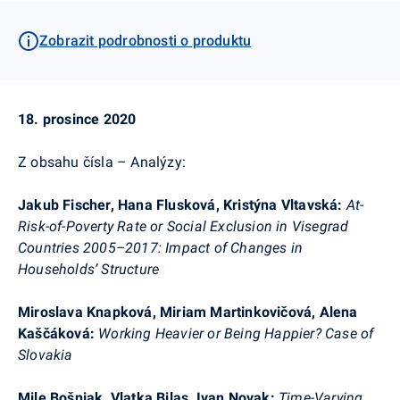
Zobrazit podrobnosti o produktu
18. prosince 2020
Z obsahu čísla – Analýzy:
Jakub Fischer, Hana
Flusková
, Kristýna Vltavská
:
At-
Risk-
of
-
Poverty
Rate
or
Social
Exclusion
in
Visegrad
Countries
2005–2017:
Impact
of
Changes
in
Households
’
Structure
Miroslava Knapková, Miriam
Martinkovičová
, Alena
Kaščáková
:
Working
Heavier
or
Being
Happier
? Case
of
Slovakia
Mile
Bošnjak
,
Vlatka
Bilas, Ivan
Novak
:
Time-Varying