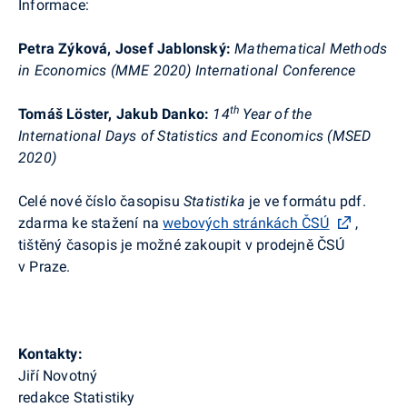
Informace:
Petra Zýková, Josef Jablonský
:
Mathematical
Methods
in
Economics
(MME 2020) International
Conference
th
Tomáš
Löster
, Jakub Danko
:
14
Year
of
the
International
Days
of
Statistics
and
Economics
(MSED
2020)
Celé nové číslo časopisu
Statistika
je ve formátu
pdf
.
zdarma ke stažení na
webových stránkách ČSÚ
,
tištěný časopis je možné zakoupit v prodejně ČSÚ
v Praze.
Kontakty:
Jiří Novotný
redakce Statistiky