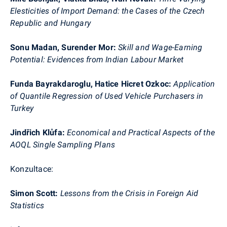
Elesticities
of
Import
Demand
:
the
Cases
of
the
Czech
Republic and
Hungary
Sonu
Madan
,
Surender
Mor
:
Skill
and
Wage-Earning
Potential
:
Evidences
from
Indian
Labour
Market
Funda
Bayrakdaroglu
,
Hatice
Hicret
Ozkoc
:
Application
of
Quantile
Regression
of
Used
Vehicle
Purchasers
in
Turkey
Jindřich
Klůfa
:
Economical
and
Practical
Aspects
of
the
AOQL Single
Sampling
Plans
Konzultace:
Simon
Scott
:
Lessons
from
the
Crisis
in
Foreign
Aid
Statistics