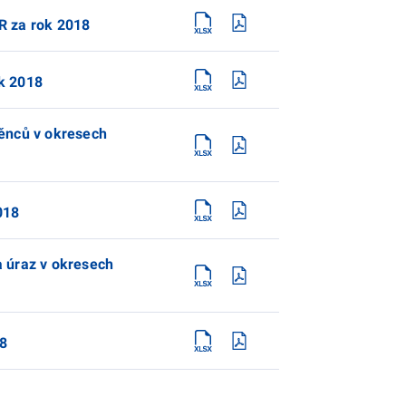
R za rok 2018
ok 2018
těnců v okresech
018
a úraz v okresech
8