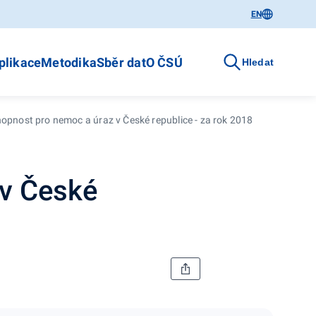
EN
plikace
Metodika
Sběr dat
O ČSÚ
Hledat
opnost pro nemoc a úraz v České republice - za rok 2018
 v České