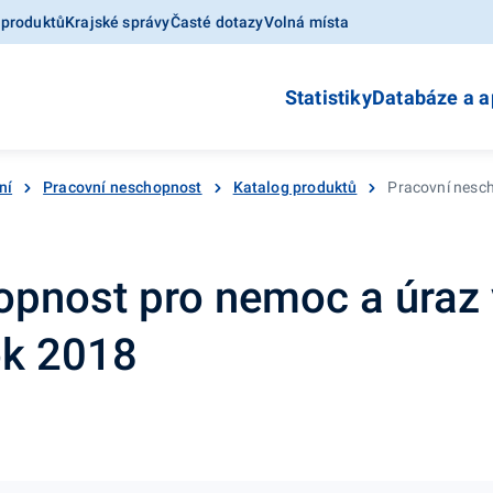
 produktů
Krajské správy
Časté dotazy
Volná místa
Statistiky
Databáze a a
ní
Pracovní neschopnost
Katalog produktů
Pracovní nesch
opnost pro nemoc a úraz
rok 2018