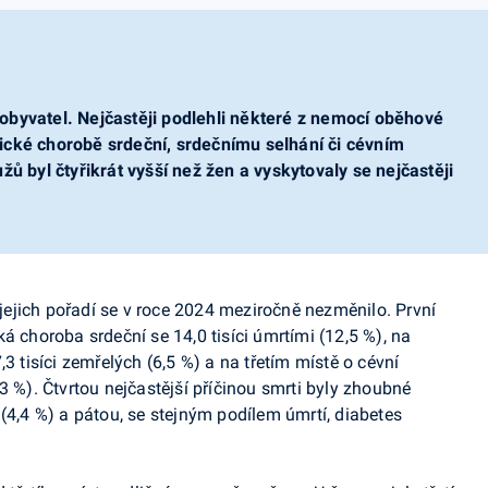
obyvatel. Nejčastěji podlehli některé z nemocí oběhové
ické chorobě srdeční, srdečnímu selhání či cévním
byl čtyřikrát vyšší než žen a vyskytovaly se nejčastěji
a jejich pořadí se v roce 2024 meziročně nezměnilo. První
á choroba srdeční se 14,0 tisíci úmrtími (12,5 %), na
3 tisíci zemřelých (6,5 %) a na třetím místě o cévní
3 %). Čtvrtou nejčastější příčinou smrti byly zhoubné
(4,4 %) a pátou, se stejným podílem úmrtí, diabetes