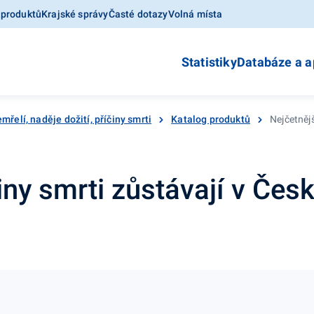
 produktů
Krajské správy
Časté dotazy
Volná místa
Statistiky
Databáze a a
mřelí, naděje dožití, příčiny smrti
Katalog produktů
Nejčetněj
činy smrti zůstávají v Če