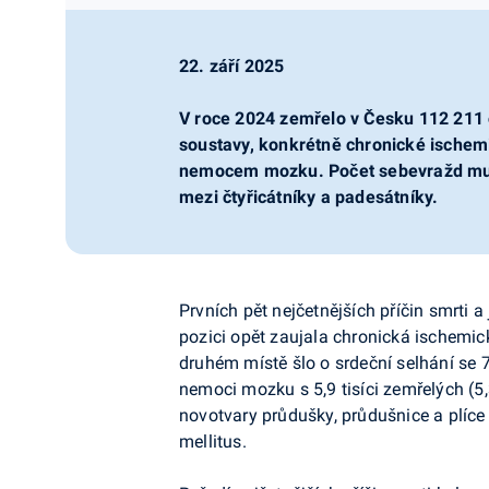
22. září 2025
V roce 2024 zemřelo v Česku 112 211 
soustavy, konkrétně chronické ischem
nemocem mozku. Počet sebevražd mužů 
mezi čtyřicátníky a padesátníky.
Prvních pět nejčetnějších příčin smrti 
pozici opět zaujala chronická ischemick
druhém místě šlo o srdeční selhání se 7,
nemoci mozku s 5,9 tisíci zemřelých (5,
novotvary průdušky, průdušnice a plíce 
mellitus.