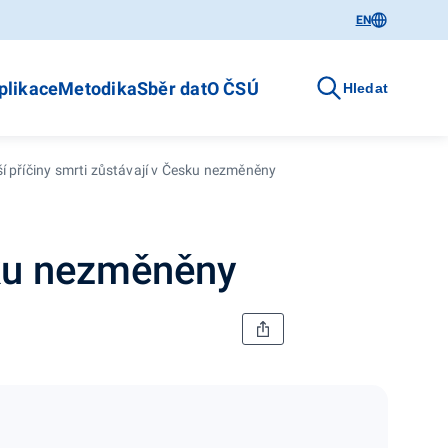
EN
plikace
Metodika
Sběr dat
O ČSÚ
Hledat
ší příčiny smrti zůstávají v Česku nezměněny
sku nezměněny