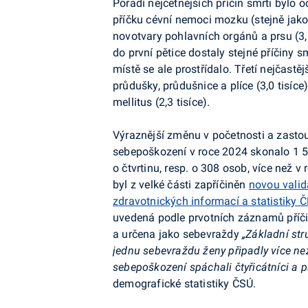
Pořadí nejčetnějších příčin smrti bylo o
příčku cévní nemoci mozku (stejně jako 
novotvary pohlavních orgánů a prsu (3,1
do první pětice dostaly stejné příčiny s
místě se ale prostřídalo. Třetí nejčast
průdušky, průdušnice a plíce (3,0 tisíce
mellitus (2,3 tisíce).
Výraznější změnu v početnosti a zast
sebepoškození v roce 2024 skonalo 1 5
o čtvrtinu, resp. o 308 osob, více než 
byl z velké části zapříčiněn
novou valid
zdravotnických informací a statistiky 
uvedená podle prvotních záznamů příči
a určena jako sebevraždy
„Základní str
jednu sebevraždu ženy připadly více ne
sebepoškození spáchali čtyřicátníci a p
demografické statistiky ČSÚ.