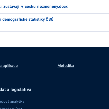
rti_zustavaji_v_cesku_nezmeneny.docx
í demografické statistiky ČSÚ
a aplikace
Metodika
at a legislativa
ebová analytika