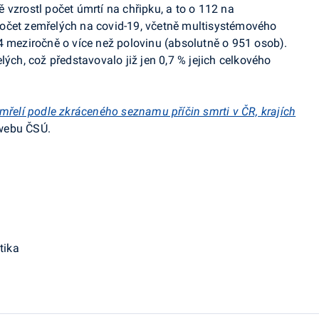
 vzrostl počet úmrtí na chřipku, a to o 112 na
očet zemřelých na covid-19, včetně multisystémového
4 meziročně o více než polovinu (absolutně o 951 osob).
lých, což představovalo již jen 0,7 % jejich celkového
mřelí podle zkráceného seznamu příčin smrti v ČR, krajích
webu ČSÚ.
tika