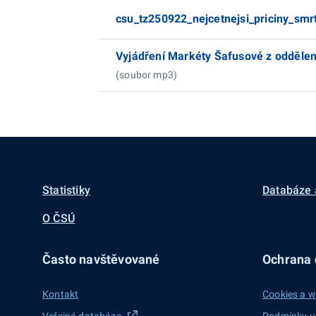
csu_tz250922_nejcetnejsi_priciny_sm
Vyjádření Markéty Šafusové z oddělen
(soubor mp3)
Statistiky
Databáze 
O ČSÚ
Často navštěvované
Ochrana d
Kontakt
Cookies a w