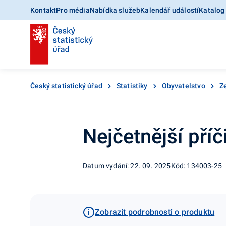
Kontakt
Pro média
Nabídka služeb
Kalendář událostí
Katalog
Český statistický úřad
Statistiky
Obyvatelstvo
Ze
Nejčetnější pří
Datum vydání: 22. 09. 2025
Kód: 134003-25
Zobrazit podrobnosti o produktu