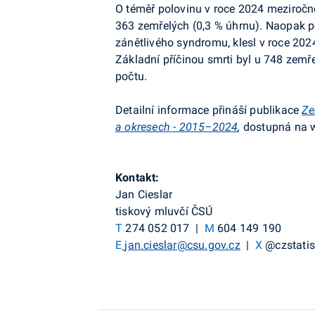
O téměř polovinu v roce 2024 meziročně
363 zemřelých (0,3 % úhrnu). Naopak p
zánětlivého syndromu, klesl v roce 202
Základní příčinou smrti byl u 748 zemře
počtu.
Detailní informace přináší publikace
Ze
a okresech - 2015–2024
,
dostupná na 
Kontakt:
Jan Cieslar
tiskový mluvčí ČSÚ
T
274 052 017 |
M
604 149 190
E
jan.cieslar@csu.gov.cz
|
X
@czstatis