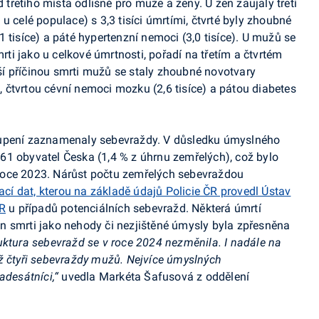
d třetího místa odlišné pro muže a ženy. U žen zaujaly třetí
u celé populace) s 3,3 tisíci úmrtími, čtvrté byly zhoubné
 tisíce) a páté hypertenzní nemoci (3,0 tisíce). U mužů se
mrti jako u celkové úmrtnosti, pořadí na třetím a čtvrtém
ější příčinou smrti mužů se staly zhoubné novotvary
), čtvrtou cévní nemoci mozku (2,6 tisíce) a pátou diabetes
oupení zaznamenaly sebevraždy. V důsledku úmyslného
61 obyvatel Česka (1,4 % z úhrnu zemřelých), což bylo
v roce 2023. Nárůst počtu zemřelých sebevraždou
ací dat, kterou na základě údajů Policie ČR provedl Ústav
ČR
u případů potenciálních sebevražd. Některá úmrtí
n smrti jako nehody či nezjištěné úmysly byla zpřesněna
uktura sebevražd se v roce 2024 nezměnila. I nadále na
ž čtyři sebevraždy mužů. Nejvíce úmyslných
adesátníci,“
uvedla Markéta Šafusová z oddělení