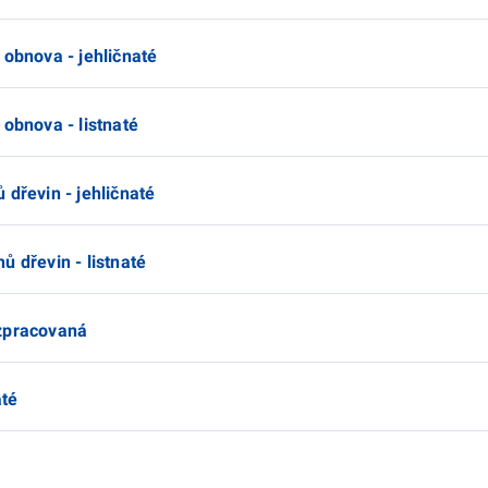
 obnova - jehličnaté
 obnova - listnaté
 dřevin - jehličnaté
ů dřevin - listnaté
 zpracovaná
até