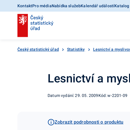
Kontakt
Pro média
Nabídka služeb
Kalendář událostí
Katalog
Český statistický úřad
Statistiky
Lesnictví a myslivo
Lesnictví a mys
Datum vydání: 29. 05. 2009
Kód: w-2201-09
Zobrazit podrobnosti o produktu