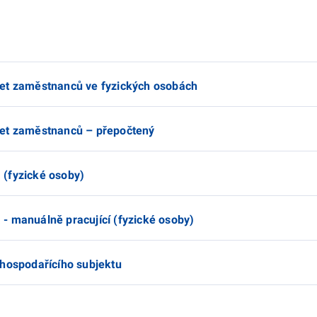
čet zaměstnanců ve fyzických osobách
čet zaměstnanců – přepočtený
 (fyzické osoby)
- manuálně pracující (fyzické osoby)
 hospodařícího subjektu