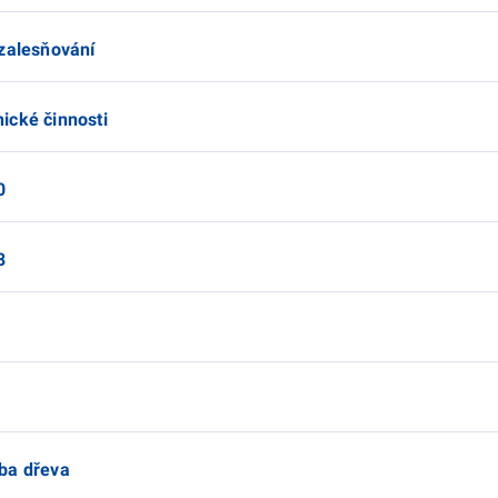
 zalesňování
ické činnosti
0
8
ba dřeva