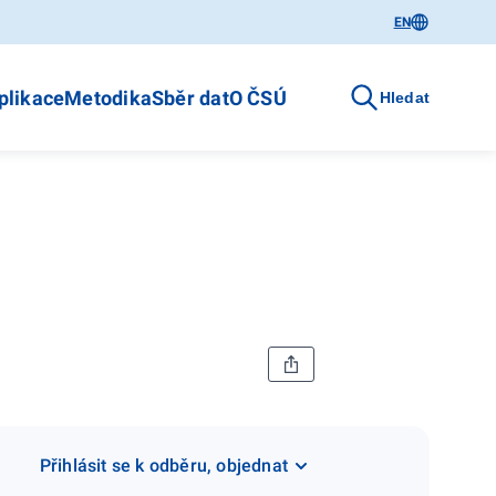
EN
plikace
Metodika
Sběr dat
O ČSÚ
Hledat
Přihlásit se k odběru, objednat