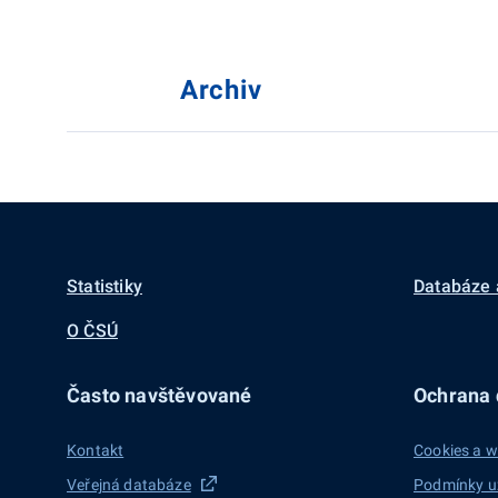
Archiv
Statistiky
Databáze 
O ČSÚ
Často navštěvované
Ochrana d
Kontakt
Cookies a w
Veřejná databáze
Podmínky u