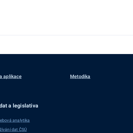
a aplikace
Metodika
at a legislativa
ebová analytika
žívání dat ČSÚ