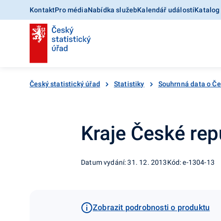
Kontakt
Pro média
Nabídka služeb
Kalendář událostí
Katalog
Český statistický úřad
Statistiky
Souhrnná data o Č
Kraje České rep
Datum vydání: 31. 12. 2013
Kód: e-1304-13
Zobrazit podrobnosti o produktu