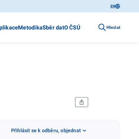
EN
plikace
Metodika
Sběr dat
O ČSÚ
Hledat
Přihlásit se k odběru, objednat