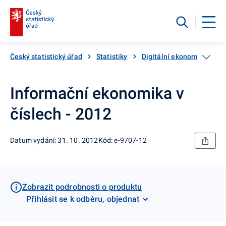
Český statistický úřad
Statistiky
Digitální ekonomika
I
Informační ekonomika v
číslech - 2012
Datum vydání: 31. 10. 2012
Kód: e-9707-12
Zobrazit podrobnosti o produktu
Přihlásit se k odběru, objednat