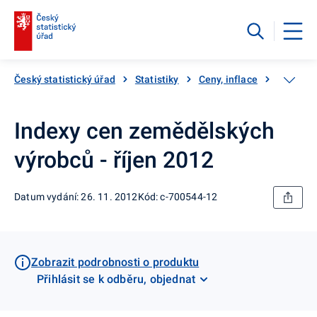
Český statistický úřad
Statistiky
Ceny, inflace
Ceny vý
Indexy cen zemědělských
výrobců - říjen 2012
Datum vydání: 26. 11. 2012
Kód: c-700544-12
Zobrazit podrobnosti o produktu
Přihlásit se k odběru, objednat