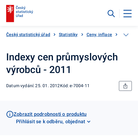
Český statistický úřad
Statistiky
Ceny, inflace
Ceny vý
Indexy cen průmyslových
výrobců - 2011
Datum vydání: 25. 01. 2012
Kód: e-7004-11
Zobrazit podrobnosti o produktu
Přihlásit se k odběru, objednat