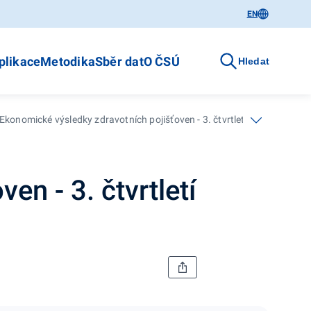
EN
plikace
Metodika
Sběr dat
O ČSÚ
Hledat
Ekonomické výsledky zdravotních pojišťoven - 3. čtvrtletí 2012
n - 3. čtvrtletí