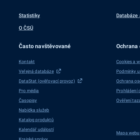
Statistiky
Databáze 
O ČSÚ
Často navštěvované
Ochrana d
Kontakt
Cookies a w
Veřejná databáze
Podmínky u
DataStat (ověřovací provoz)
Ochrana os
Pro média
Prohlášení 
Časopisy
Ověření taz
Nabídka služeb
Katalog produktů
Kalendář událostí
Mapa webu
Krajské správy