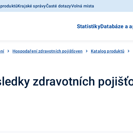
 produktů
Krajské správy
Časté dotazy
Volná místa
Statistiky
Databáze a a
ní
Hospodaření zdravotních pojišťoven
Katalog produktů
edky zdravotních pojišťove