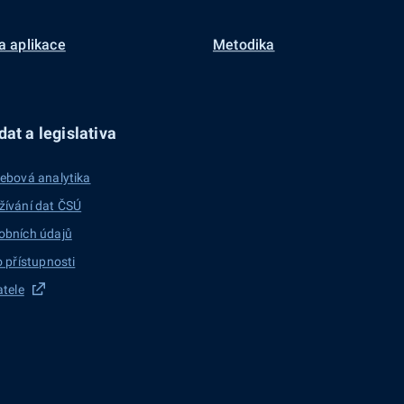
a aplikace
Metodika
at a legislativa
ebová analytika
žívání dat ČSÚ
obních údajů
o přístupnosti
atele