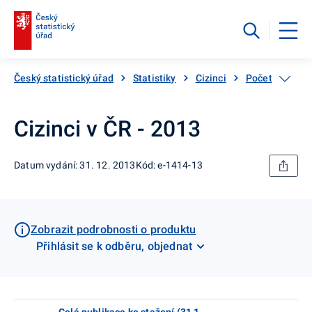
Český statistický úřad
Statistiky
Cizinci
Počet cizinců,
Cizinci v ČR - 2013
Datum vydání: 31. 12. 2013
Kód: e-1414-13
Zobrazit podrobnosti o produktu
Přihlásit se k odběru, objednat
Celá publikace ke stažení (31,1