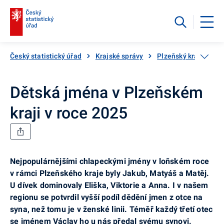
Český statistický úřad
Krajské správy
Plzeňský kraj
Ak
Dětská jména v Plzeňském
kraji v roce 2025
Nejpopulárnějšími chlapeckými jmény v loňském roce
v rámci Plzeňského kraje byly Jakub, Matyáš a Matěj.
U dívek dominovaly Eliška, Viktorie a Anna. I v našem
regionu se potvrdil vyšší podíl dědění jmen z otce na
syna, než tomu je v ženské linii. Téměř každý třetí otec
se jménem Václav ho u nás předal svému synovi.