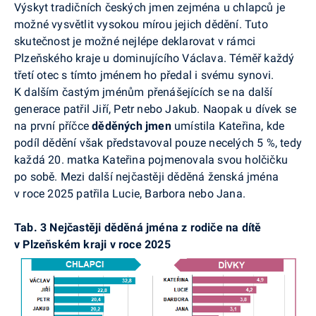
Výskyt tradičních českých jmen zejména u chlapců je
možné vysvětlit vysokou mírou jejich dědění. Tuto
skutečnost je možné nejlépe deklarovat v rámci
Plzeňského kraje u dominujícího Václava. Téměř každý
třetí otec s tímto jménem ho předal i svému synovi.
K dalším častým jménům přenášejících se na další
generace patřil Jiří, Petr nebo Jakub. Naopak u dívek se
na první příčce
děděných jmen
umístila Kateřina, kde
podíl dědění však představoval pouze necelých 5 %, tedy
každá 20. matka Kateřina pojmenovala svou holčičku
po sobě. Mezi další nejčastěji děděná ženská jména
v roce 2025 patřila Lucie, Barbora nebo Jana.
Tab. 3 Nejčastěji děděná jména z rodiče na dítě
v Plzeňském kraji v roce 2025