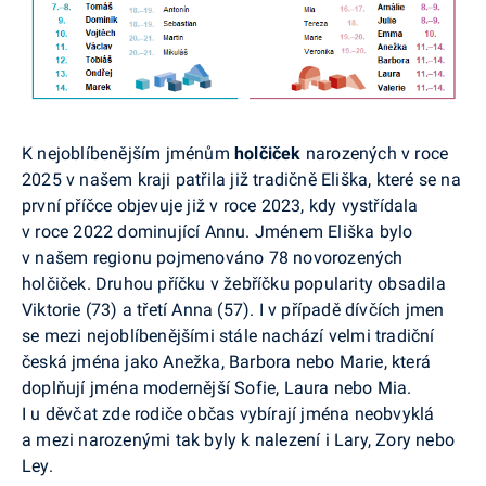
K nejoblíbenějším jménům
holčiček
narozených v roce
2025 v našem kraji patřila již tradičně Eliška, které se na
první příčce objevuje již v roce 2023, kdy vystřídala
v roce 2022 dominující Annu. Jménem Eliška bylo
v našem regionu pojmenováno 78 novorozených
holčiček.
Druhou příčku v žebříčku popularity obsadila
Viktorie (73) a třetí Anna (57). I v případě dívčích jmen
se mezi nejoblíbenějšími stále nachází velmi tradiční
česká jména jako Anežka, Barbora nebo Marie, která
doplňují jména modernější Sofie, Laura nebo Mia.
I u děvčat zde rodiče občas vybírají jména neobvyklá
a mezi narozenými tak byly k nalezení i Lary, Zory nebo
Ley.