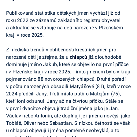
Publikovaná statistika dětských jmen vychází již od
roku 2022 ze záznamů základního registru obyvatel
a aktuálně se vztahuje na děti narozené v Plzeňském
kraji v roce 2025.
Z hlediska trendů v oblíbenosti křestních jmen pro
narozené děti je zřejmé, že u
chlapců
již dlouhodobě
dominuje jméno Jakub, které se objevilo na první příčce
i v Plzeňské kraji v roce 2025. Tímto jménem bylo v kraji
pojmenováno 88 novorozených chlapců. Druhé pořadí
v počtu narozených obsadili Matyášové (81), kteří v roce
2024 předčili Jany. Třetí místo patřilo Matějům (75),
kteří loni odsunuli Jany až na čtvrtou příčku. Stále se
v první dvacítce objevují tradiční jména jako je Jan,
Václav nebo Antonín, ale doplňují je i jména novější jako
Tobiáš, Oliver nebo Sebastian. S nízkou četností se však
u chlapců objevují i jména poměrně neobvyklá, a to