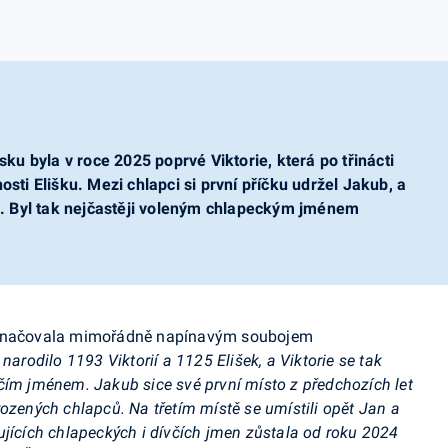
u byla v roce 2025 poprvé Viktorie, která po třinácti
osti Elišku. Mezi chlapci si první příčku udržel Jakub, a
. Byl tak nejčastěji voleným chlapeckým jménem
vyznačovala mimořádně napínavým soubojem
narodilo 1193 Viktorií a 1125 Elišek, a Viktorie se tak
čím jménem. Jakub sice své první místo z předchozích let
ozených chlapců. Na třetím místě se umístili opět Jan a
ujících chlapeckých i dívčích jmen zůstala od roku 2024