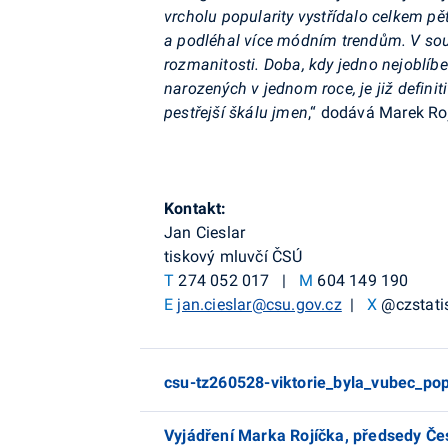
vrcholu popularity vystřídalo celkem p
a podléhal více módním trendům. V souč
rozmanitosti. Doba, kdy jedno nejoblíbe
narozených v jednom roce, je již defin
pestřejší škálu jmen
,“ dodává Marek Roj
Kontakt:
Jan Cieslar
tiskový mluvčí ČSÚ
T
274 052 017 |
M
604 149 190
E
jan.cieslar@csu.gov.cz
|
X
@czstatis
csu-tz260528-viktorie_byla_vubec_popr
Vyjádření Marka Rojíčka, předsedy Če