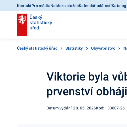
Kontakt
Pro média
Nabídka služeb
Kalendář událostí
Katalog
Český statistický úřad
Statistiky
Obyvatelstvo
N
Viktorie byla v
prvenství obháji
Datum vydání: 28. 05. 2026
Kód: 133007-26