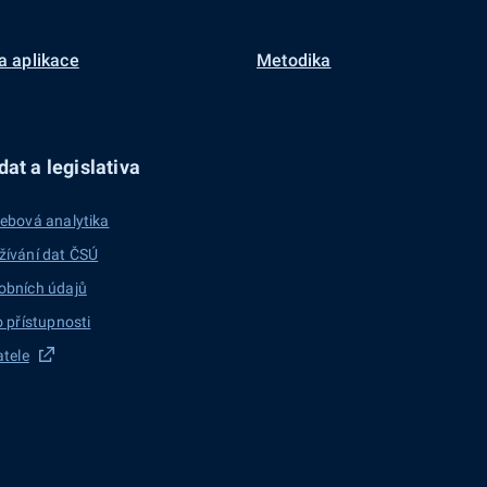
a aplikace
Metodika
at a legislativa
ebová analytika
žívání dat ČSÚ
obních údajů
o přístupnosti
atele