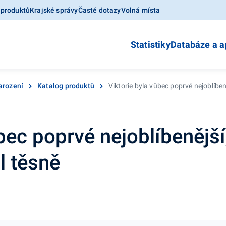
 produktů
Krajské správy
Časté dotazy
Volná místa
Statistiky
Databáze a a
arození
Katalog produktů
Viktorie byla vůbec poprvé nejoblíben
ůbec poprvé nejoblíbenějš
l těsně