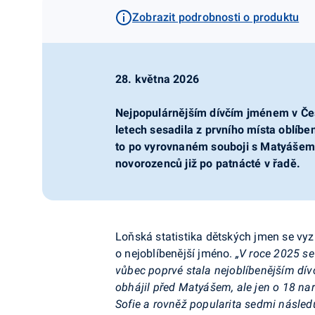
Zobrazit podrobnosti o produktu
28. května 2026
Nejpopulárnějším dívčím jménem v Česk
letech sesadila z prvního místa oblíben
to po vyrovnaném souboji s Matyášem
novorozenců již po patnácté v řadě.
Loňská statistika dětských jmen se 
o nejoblíbenější jméno.
„V roce 2025 se 
vůbec poprvé stala nejoblíbenějším dív
obhájil před Matyášem, ale jen o 18 nar
Sofie a rovněž popularita sedmi násled