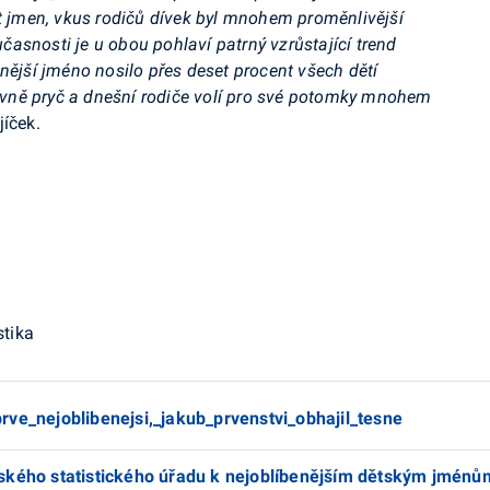
ět jmen, vkus rodičů dívek byl mnohem proměnlivější
asnosti je u obou pohlaví patrný vzrůstající trend
nější jméno nosilo přes deset procent všech dětí
itivně pryč a dnešní rodiče volí pro své potomky mnohem
íček.
tika
ve_nejoblibenejsi,_jakub_prvenstvi_obhajil_tesne
ského statistického úřadu k nejoblíbenějším dětským jménů