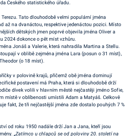
eda Českého statistického úřadu.
Terezu. Tato dlouhodobě velmi populární jména
d až na dvanáctou, respektive jedenáctou pozici.
Místo
nějších dětských jmen poprvé objevila jména Oliver a
oku 2024 dokonce o pět míst vzhůru.
jména Jonáš a Valerie, která nahradila Martina a Stellu.
 stoupají v oblibě zejména jména Lara (posun o 31 míst),
 Theodor (o 18 míst).
bříčky v polovině krajů, přičemž obě jména dominují
cifické postavení má Praha, která si dlouhodobě drží
diče dívek volili v hlavním městě nejčastěji jméno Sofie,
m místě v oblíbenosti umístili Adam a Matyáš. Celkově
uje fakt, že tři nejčastější jména zde dostalo pouhých 7 %
ví od roku 1950 nadále drží Jan a Jana, kteří jsou
jmény.
„Zatímco u chlapců se od poloviny 20. století na