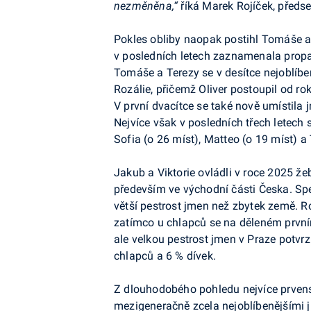
nezměněna,“
říká Marek Rojíček, předs
Pokles obliby naopak postihl
Tomáše a 
v posledních letech zaznamenala propa
Tomáše a Terezy se v desítce nejoblíbe
Rozálie, přičemž Oliver postoupil od r
V první dvacítce se také nově umístila 
Nejvíce však v posledních třech letech
Sofia (o 26 míst), Matteo (o 19 míst) a
Jakub a Viktorie ovládli v roce 2025 že
především ve východní části Česka. Spe
větší pestrost jmen než zbytek země. Ro
zatímco u chlapců se na děleném první
ale velkou pestrost jmen v Praze potvrz
chlapců a 6 % dívek.
Z dlouhodobého pohledu nejvíce prvenst
mezigeneračně zcela nejoblíbenějšími 