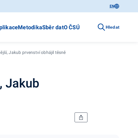
EN
plikace
Metodika
Sběr dat
O ČSÚ
Hledat
ější, Jakub prvenství obhájil těsně
í, Jakub