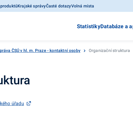
 produktů
Krajské správy
Časté dotazy
Volná místa
Statistiky
Databáze a a
práva ČSÚ v hl. m. Praze - kontaktní osoby
Organizační struktura
uktura
ckého úřadu