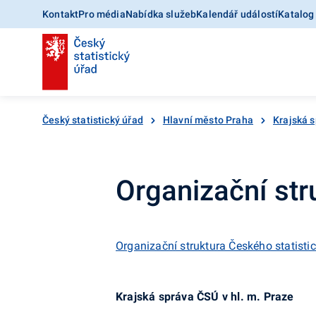
Kontakt
Pro média
Nabídka služeb
Kalendář událostí
Katalog
Český statistický úřad
Hlavní město Praha
Krajská s
Organizační str
Organizační struktura Českého statisti
Krajská správa ČSÚ v hl. m. Praze