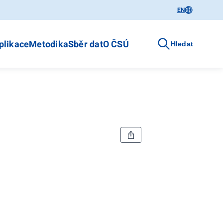
EN
plikace
Metodika
Sběr dat
O ČSÚ
Hledat