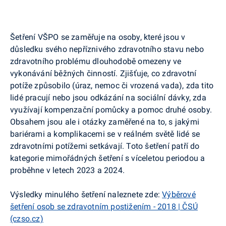
Šetření VŠPO se zaměřuje na osoby, které jsou v
důsledku svého nepříznivého zdravotního stavu nebo
zdravotního problému dlouhodobě omezeny ve
vykonávání běžných činností. Zjišťuje, co zdravotní
potíže způsobilo (úraz, nemoc či vrozená vada), zda tito
lidé pracují nebo jsou odkázání na sociální dávky, zda
využívají kompenzační pomůcky a pomoc druhé osoby.
Obsahem jsou ale i otázky zaměřené na to, s jakými
bariérami a komplikacemi se v reálném světě lidé se
zdravotními potížemi setkávají. Toto šetření patří do
kategorie mimořádných šetření s víceletou periodou a
proběhne v letech 2023 a 2024.
Výsledky minulého šetření naleznete zde:
Výběrové
šetření osob se zdravotním postižením - 2018 | ČSÚ
(czso.cz)