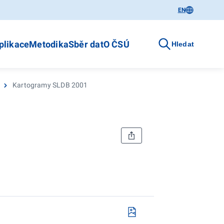
EN
plikace
Metodika
Sběr dat
O ČSÚ
Hledat
Kartogramy SLDB 2001