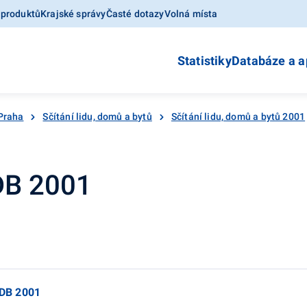
 produktů
Krajské správy
Časté dotazy
Volná místa
Statistiky
Databáze a a
Praha
Sčítání lidu, domů a bytů
Sčítání lidu, domů a bytů 2001
DB 2001
LDB 2001