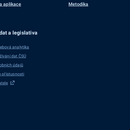
a aplikace
Metodika
at a legislativa
ebová analytika
žívání dat ČSÚ
obních údajů
o přístupnosti
atele