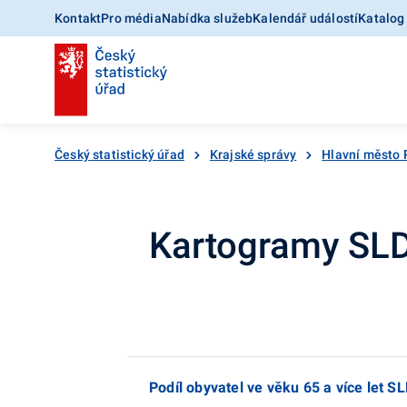
Kontakt
Pro média
Nabídka služeb
Kalendář událostí
Katalog
Český statistický úřad
Krajské správy
Hlavní město 
Kartogramy SL
Podíl obyvatel ve věku 65 a více let S