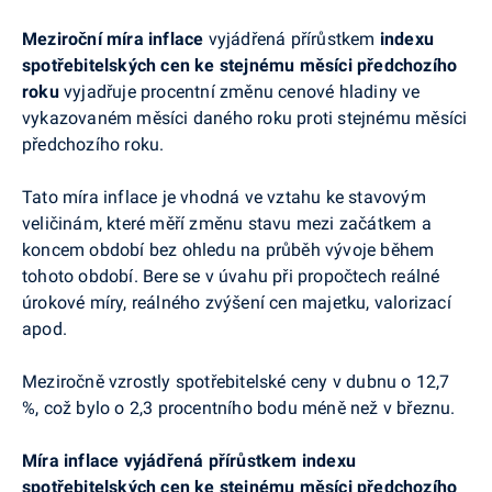
Meziroční míra inflace
vyjádřená přírůstkem
indexu
spotřebitelských cen ke stejnému měsíci předchozího
roku
vyjadřuje procentní změnu cenové hladiny ve
vykazovaném měsíci daného roku proti stejnému měsíci
předchozího roku.
Tato míra inflace je vhodná ve vztahu ke stavovým
veličinám, které měří změnu stavu mezi začátkem a
koncem období bez ohledu na průběh vývoje během
tohoto období. Bere se v úvahu při propočtech reálné
úrokové míry, reálného zvýšení cen majetku, valorizací
apod.
Meziročně vzrostly spotřebitelské ceny v dubnu o 12,7
%, což bylo o 2,3 procentního bodu méně než v březnu.
Míra inflace vyjádřená přírůstkem indexu
spotřebitelských cen ke stejnému měsíci předchozího