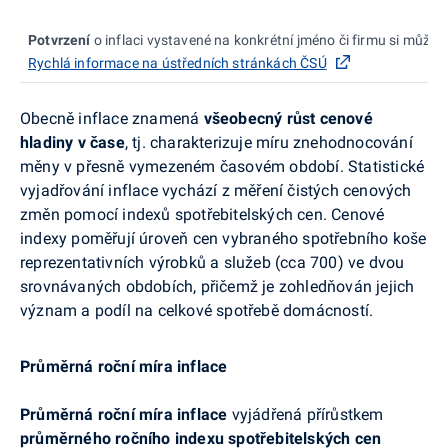
Potvrzení
o inflaci vystavené na konkrétní jméno či firmu si můžet
Rychlá informace na ústředních stránkách ČSÚ
Obecně inflace znamená
všeobecný růst cenové
hladiny v čase
, tj. charakterizuje míru znehodnocování
měny v přesně vymezeném časovém období. Statistické
vyjadřování inflace vychází z měření čistých cenových
změn pomocí indexů spotřebitelských cen. Cenové
indexy poměřují úroveň cen vybraného spotřebního koše
reprezentativních výrobků a služeb (cca 700) ve dvou
srovnávaných obdobích, přičemž je zohledňován jejich
význam a podíl na celkové spotřebě domácností.
Průměrná roční míra inflace
Průměrná roční míra inflace
vyjádřená přírůstkem
průměrného ročního indexu spotřebitelských cen