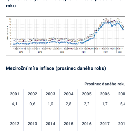
roku
Meziroční míra inflace (prosinec daného roku)
Prosinec daného roku
2001
2002
2003
2004
2005
2006
2007
4,1
0,6
1,0
2,8
2,2
1,7
5,4
2012
2013
2014
2015
2016
2017
2018