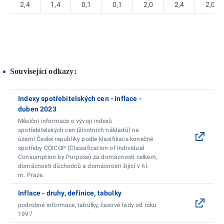
2,4
1,4
0,1
0,1
2,0
2,4
2,0
Související odkazy:
Indexy spotřebitelských cen - inflace -
duben 2023
Měsíční informace o vývoji indexů
spotřebitelských cen (životních nákladů) na
území České republiky podle klasifikace konečné
spotřeby COICOP (Classification of Individual
Consumption by Purpose) za domácnosti celkem,
domácnosti důchodců a domácnosti žijící v hl.
m. Praze.
Inflace - druhy, definice, tabulky
podrobné informace, tabulky, časové řady od roku
1997