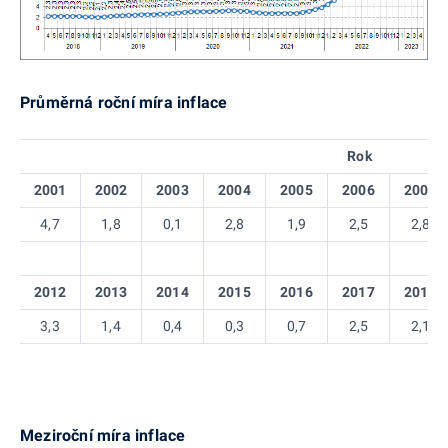
Průměrná roční míra inflace
Rok
2001
2002
2003
2004
2005
2006
2007
4,7
1,8
0,1
2,8
1,9
2,5
2,8
2012
2013
2014
2015
2016
2017
2018
3,3
1,4
0,4
0,3
0,7
2,5
2,1
Meziroční míra inflace