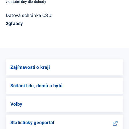
v ostatní dny dle dohody
Datová schránka ČSÚ:
2gfaasy
MapLibre
Zajímavosti o kraji
Sčítání lidu, domů a bytů
Volby
Statistický geoportál