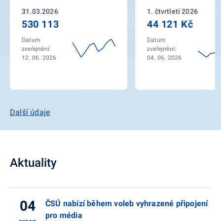
31.03.2026
1. čtvrtletí 2026
530 113
44 121 Kč
Datum
Datum
zveřejnění:
zveřejnění:
12. 06. 2026
04. 06. 2026
Další údaje
Aktuality
04
ČSÚ nabízí během voleb vyhrazené připojení
pro média