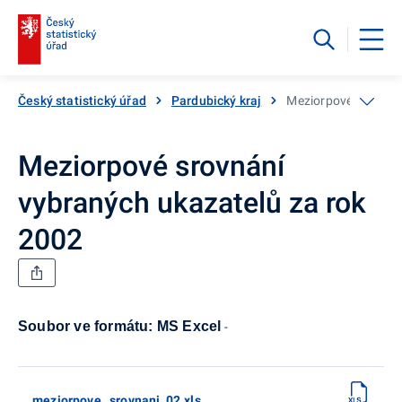
Český statistický úřad
Pardubický kraj
Meziorpové srovnán
Meziorpové srovnání
vybraných ukazatelů za rok
2002
Soubor ve formátu: MS Excel
-
meziorpove_ srovnani_02.xls