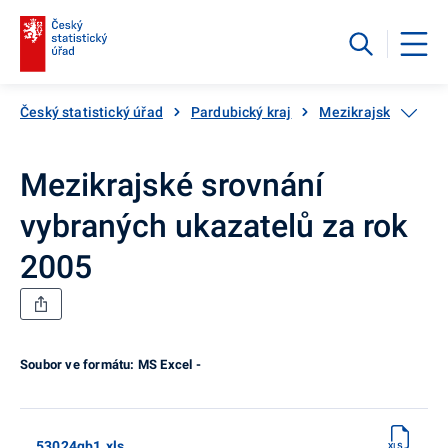
Český statistický úřad
Pardubický kraj
Mezikrajské srovná
Mezikrajské srovnání
vybraných ukazatelů za rok
2005
Soubor ve formátu: MS Excel -
53024qb1.xls