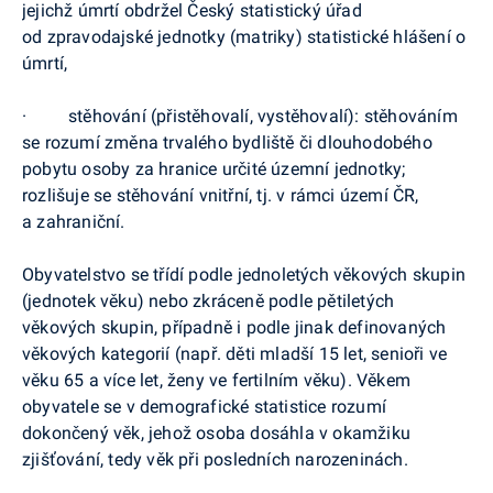
jejichž úmrtí obdržel Český statistický úřad
od
zpravodajské jednotky (matriky) statistické hlášení o
úmrtí,
·
stěhování (přistěhovalí, vystěhovalí): stěhováním
se rozumí změna trvalého bydliště či dlouhodobého
pobytu osoby za hranice určité územní jednotky;
rozlišuje se stěhování vnitřní, tj. v rámci území ČR,
a zahraniční.
Obyvatelstvo se třídí podle jednoletých věkových skupin
(jednotek věku) nebo zkráceně podle pětiletých
věkových skupin, případně i podle jinak definovaných
věkových kategorií (např. děti mladší 15 let, senioři ve
věku 65 a více let, ženy ve fertilním věku). Věkem
obyvatele se v demografické statistice rozumí
dokončený věk, jehož osoba dosáhla v okamžiku
zjišťování, tedy věk při posledních narozeninách.