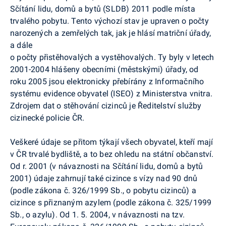
Sčítání lidu, domů a bytů (SLDB) 2011 podle místa
trvalého pobytu. Tento výchozí stav je upraven o počty
narozených a zemřelých tak, jak je hlásí matriční úřady,
a dále
o počty přistěhovalých a vystěhovalých. Ty byly v letech
2001-2004 hlášeny obecními (městskými) úřady, od
roku 2005 jsou elektronicky přebírány z Informačního
systému evidence obyvatel (ISEO) z Ministerstva vnitra.
Zdrojem dat o stěhování cizinců je Ředitelství služby
cizinecké policie ČR.
Veškeré údaje se přitom týkají všech obyvatel, kteří mají
v ČR trvalé bydliště, a to bez ohledu na státní občanství.
Od r. 2001 (v návaznosti na Sčítání lidu, domů a bytů
2001) údaje zahrnují také cizince s vízy nad 90 dnů
(podle zákona č. 326/1999 Sb., o pobytu cizinců) a
cizince s přiznaným azylem (podle zákona č. 325/1999
Sb., o azylu). Od 1. 5. 2004, v návaznosti na tzv.