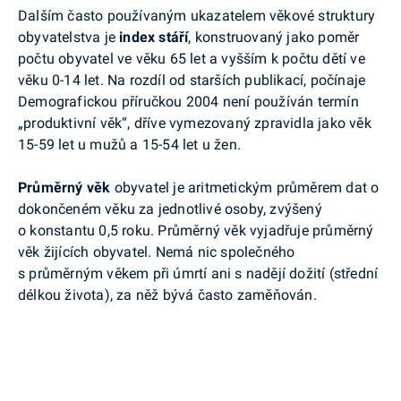
Dalším často používaným ukazatelem věkové struktury
obyvatelstva je
index stáří
, konstruovaný jako poměr
počtu obyvatel ve věku 65 let a vyšším k počtu dětí ve
věku 0-14 let. Na rozdíl od starších publikací, počínaje
Demografickou příručkou 2004 není používán termín
„produktivní věk“, dříve vymezovaný zpravidla jako věk
15-59 let u mužů a 15-54 let u žen.
Průměrný věk
obyvatel je aritmetickým průměrem dat o
dokončeném věku za jednotlivé osoby, zvýšený
o
konstantu 0,5 roku. Průměrný věk vyjadřuje průměrný
věk žijících obyvatel. Nemá nic společného
s průměrným věkem při úmrtí ani s nadějí dožití (střední
délkou života), za něž bývá často zaměňován.