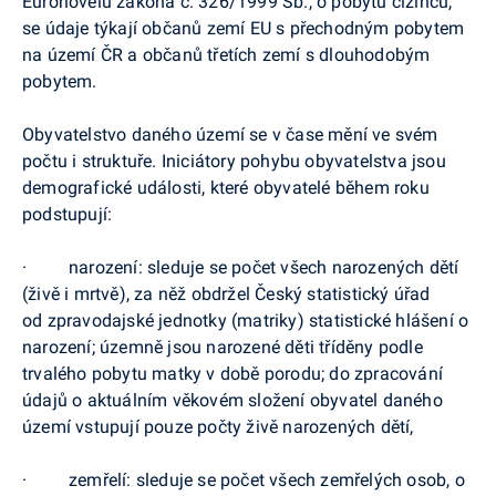
Euronovelu
zákona č. 326/1999 Sb., o pobytu cizinců,
se údaje týkají občanů zemí EU s přechodným pobytem
na území ČR a občanů třetích zemí s dlouhodobým
pobytem.
Obyvatelstvo daného území se v čase mění ve svém
počtu i struktuře. Iniciátory pohybu obyvatelstva jsou
demografické události, které obyvatelé během roku
podstupují:
·
narození: sleduje se počet všech narozených dětí
(živě i mrtvě), za něž obdržel Český statistický úřad
od
zpravodajské jednotky (matriky) statistické hlášení o
narození; územně jsou narozené děti tříděny podle
trvalého pobytu matky v době porodu; do zpracování
údajů o aktuálním věkovém složení obyvatel daného
území vstupují pouze počty živě narozených dětí,
·
zemřelí: sleduje se počet všech zemřelých osob, o