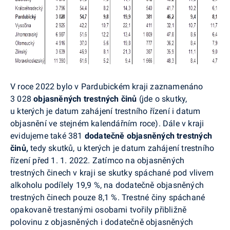
V roce 2022 bylo v Pardubickém kraji zaznamenáno
3 028
objasněných trestných činů
(jde o skutky,
u kterých je datum zahájení trestního řízení i datum
objasnění ve stejném kalendářním roce). Dále v kraji
evidujeme také 381
dodatečně objasněných trestných
činů,
tedy skutků, u
kterých
je datum zahájení trestního
řízení
před 1. 1. 2022. Zatímco na objasněných
trestných činech v kraji se skutky spáchané pod vlivem
alkoholu podílely 19,9 %, na dodatečně objasněných
trestných činech pouze 8,1 %. Trestné činy spáchané
opakovaně trestanými osobami tvořily přibližně
polovinu z objasněných i dodatečně objasněných