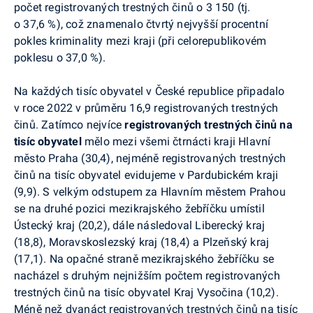
počet registrovaných trestných činů o 3 150 (tj.
o 37,6 %), což znamenalo
čtvrtý nejvyšší procentní
pokles kriminality mezi kraji (při celorepublikovém
poklesu o 37,0 %).
Na každých tisíc obyvatel v České republice připadalo
v roce 2022 v průměru 16,9 registrovaných
trestných
činů. Zatímco nejvíce
registrovaných trestných činů na
tisíc obyvatel
mělo mezi všemi čtrnácti kraji Hlavní
město Praha (30,4), nejméně registrovaných trestných
činů na tisíc obyvatel evidujeme v Pardubickém kraji
(9,9). S velkým odstupem za Hlavním městem Prahou
se na druhé pozici mezikrajského žebříčku umístil
Ústecký kraj (20,2), dále následoval Liberecký kraj
(18,8), Moravskoslezský kraj (18,4) a Plzeňský kraj
(17,1). Na opačné straně mezikrajského žebříčku se
nacházel s druhým nejnižším počtem registrovaných
trestných činů na tisíc obyvatel Kraj Vysočina (10,2).
Méně než dvanáct registrovaných trestných činů na tisíc