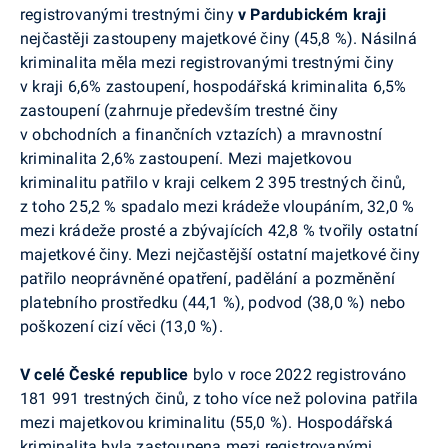
registrovanými trestnými činy
v Pardubickém kraji
nejčastěji zastoupeny majetkové činy (45,8 %). Násilná
kriminalita měla mezi registrovanými trestnými činy
v kraji 6,6% zastoupení, hospodářská kriminalita 6,5%
zastoupení (zahrnuje především trestné činy
v obchodních a finančních vztazích) a mravnostní
kriminalita 2,6% zastoupení. Mezi majetkovou
kriminalitu patřilo v kraji celkem 2 395 trestných činů,
z toho 25,2 % spadalo mezi krádeže vloupáním, 32,0 %
mezi krádeže prosté a zbývajících 42,8 % tvořily ostatní
majetkové činy. Mezi nejčastější ostatní majetkové činy
patřilo neoprávněné opatření, padělání a pozměnění
platebního prostředku (44,1 %), podvod (38,0 %) nebo
poškození cizí věci (13,0 %).
V celé České republice
bylo v roce 2022 registrováno
181 991 trestných činů, z toho více než polovina patřila
mezi majetkovou kriminalitu (55,0 %). Hospodářská
kriminalita byla zastoupena mezi registrovanými