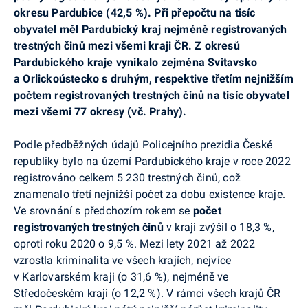
okresu Pardubice (42,5 %). Při přepočtu na tisíc
obyvatel měl Pardubický kraj nejméně registrovaných
trestných činů mezi všemi kraji ČR. Z okresů
Pardubického kraje vynikalo zejména Svitavsko
a
Orlickoústecko
s druhým, respektive třetím nejnižším
počtem registrovaných trestných činů na tisíc obyvatel
mezi všemi 77 okresy (vč. Prahy).
Podle předběžných údajů Policejního prezidia České
republiky bylo na území Pardubického kraje v roce 2022
registrováno celkem 5 230 trestných činů, což
znamenalo třetí nejnižší počet za dobu existence kraje.
Ve srovnání s předchozím rokem se
počet
registrovaných trestných činů
v kraji zvýšil o 18,3 %,
oproti roku 2020 o 9,5 %. Mezi lety 2021 až 2022
vzrostla kriminalita ve všech krajích, nejvíce
v Karlovarském kraji (o 31,6 %), nejméně ve
Středočeském kraji (o 12,2 %). V rámci všech krajů ČR