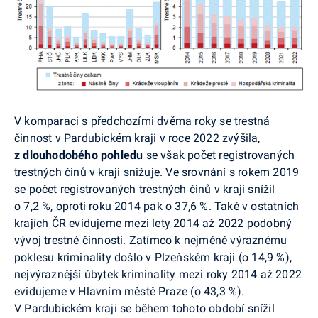
V komparaci s předchozími dvěma roky se trestná
činnost v Pardubickém kraji v roce 2022 zvýšila,
z dlouhodobého pohledu
se však počet registrovaných
trestných činů v kraji snižuje. Ve srovnání s rokem 2019
se počet registrovaných trestných činů v kraji snížil
o 7,2 %, oproti roku 2014 pak o 37,6 %. Také v ostatních
krajích ČR evidujeme mezi lety 2014 až 2022 podobný
vývoj trestné činnosti. Zatímco k nejméně výraznému
poklesu kriminality došlo v Plzeňském kraji (o 14,9 %),
nejvýraznější úbytek kriminality mezi roky 2014 až 2022
evidujeme v Hlavním městě Praze (o 43,3 %).
V Pardubickém kraji se během tohoto období snížil