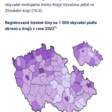
obyvatel evidujeme mimo Kraje Vysočina ještě ve
Zlínském kraji (10,3).
Registrované trestné činy na 1 000 obyvatel podle
*)
okresů a krajů v roce 2022