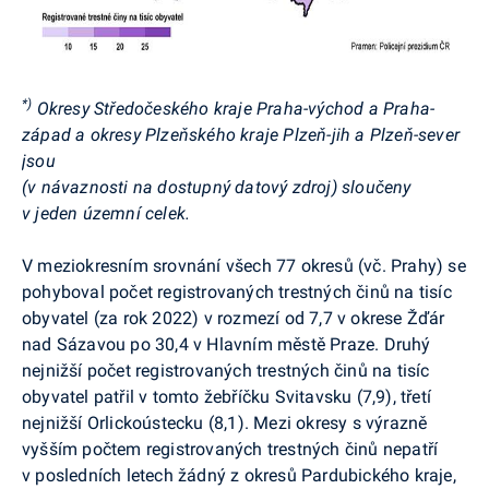
*)
Okresy Středočeského kraje Praha-východ a Praha-
západ a okresy Plzeňského kraje Plzeň-jih a Plzeň-sever
jsou
(v návaznosti na dostupný datový zdroj) sloučeny
v jeden územní celek.
V meziokresním srovnání
všech 77 okresů (vč. Prahy)
se
pohyboval počet registrovaných trestných činů na tisíc
obyvatel (za rok 2022) v rozmezí od 7,7 v okrese Žďár
nad Sázavou po 30,4 v Hlavním městě Praze. Druhý
nejnižší počet registrovaných trestných činů na tisíc
obyvatel patřil v tomto žebříčku Svitavsku (7,9), třetí
nejnižší
Orlickoústecku
(8,1). Mezi okresy s výrazně
vyšším počtem registrovaných trestných činů nepatří
v posledních letech žádný z okresů Pardubického kraje,