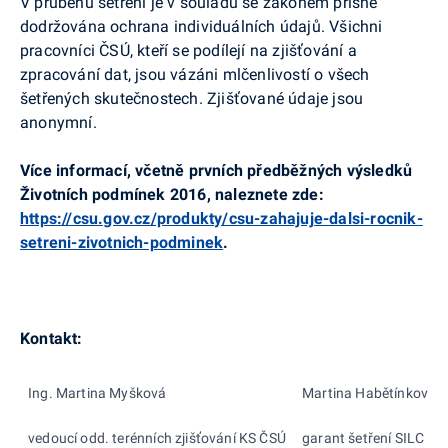
V průběhu šetření je v souladu se zákonem přísně
dodržována ochrana individuálních údajů. Všichni
pracovníci ČSÚ, kteří se podílejí na zjišťování a
zpracování dat, jsou vázáni mlčenlivostí o všech
šetřených skutečnostech. Zjišťované údaje jsou
anonymní.
Více informací, včetně prvních předběžných výsledků
Životních podmínek 2016, naleznete zde:
https://csu.gov.cz/produkty/csu-zahajuje-dalsi-rocnik-
setreni-zivotnich-podminek
.
Kontakt:
Ing. Martina Myšková
Martina Habětínková
vedoucí odd. terénních zjišťování KS ČSÚ
garant šetření SILC pr