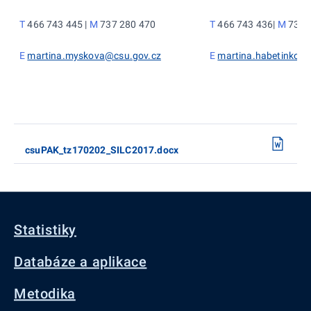
T
466 743 445 |
M
737 280 470
T
466 743 436|
M
731 
E
martina.myskova@csu.gov.cz
E
martina.habetinkov
csuPAK_tz170202_SILC2017.docx
Statistiky
Databáze a aplikace
Metodika