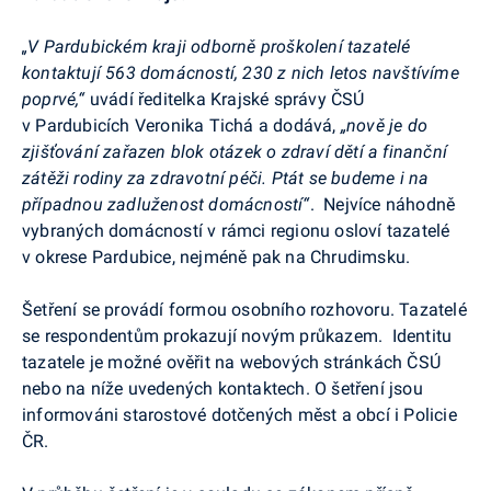
„V Pardubickém kraji odborně proškolení tazatelé
kontaktují 563 domácností, 230 z nich letos navštívíme
poprvé,“
uvádí ředitelka Krajské správy ČSÚ
v Pardubicích Veronika Tichá a dodává,
„nově je do
zjišťování zařazen blok otázek o zdraví dětí a finanční
zátěži rodiny za zdravotní péči. Ptát se budeme i na
případnou zadluženost domácností“
. Nejvíce náhodně
vybraných domácností v rámci regionu osloví tazatelé
v okrese Pardubice, nejméně pak na Chrudimsku.
Šetření se provádí formou osobního rozhovoru. Tazatelé
se respondentům prokazují novým průkazem. Identitu
tazatele je možné ověřit na webových stránkách ČSÚ
nebo na níže uvedených kontaktech. O šetření jsou
informováni starostové dotčených měst a obcí i Policie
ČR.