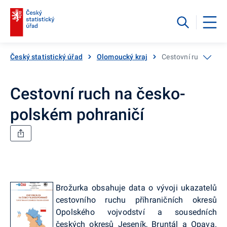
Český statistický úřad
Olomoucký kraj
Cestovní ruch na če
Cestovní ruch na česko-
polském pohraničí
Brožurka obsahuje data o vývoji ukazatelů
cestovního ruchu příhraničních okresů
Opolského vojvodství a sousedních
českých okresů Jeseník, Bruntál a Opava.