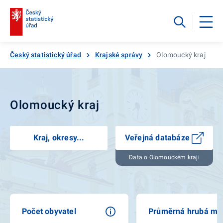
Český statistický úřad
Krajské správy
Olomoucký kraj
Olomoucký kraj
Kraj, okresy...
Veřejná databáze
Data o Olomouckém kraji
Počet obyvatel
Průměrná hrubá mz