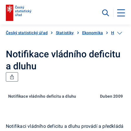
Český statistický úřad
Statistiky
Ekonomika
HDP, národ
Notifikace vládního deficitu
a dluhu
Notifikace vládního deficitu a dluhu
Duben 2009
Notifikaci vládního deficitu a dluhu provádí a předkládá