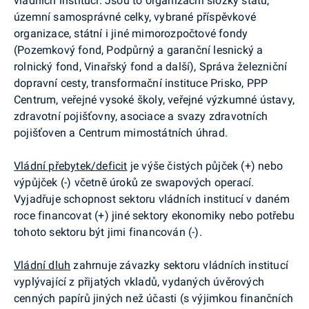
vládních institucí. Jsou to organizační složky státu,
územní samosprávné celky, vybrané příspěvkové
organizace, státní i jiné mimorozpočtové fondy
(Pozemkový fond, Podpůrný a garanční lesnický a
rolnický fond, Vinařský fond a další), Správa železniční
dopravní cesty, transformační instituce Prisko, PPP
Centrum, veřejné vysoké školy, veřejné výzkumné ústavy,
zdravotní pojišťovny, asociace a svazy zdravotních
pojišťoven a Centrum mimostátních úhrad.
Vládní přebytek/deficit
je výše čistých půjček (+) nebo
výpůjček (-) včetně úroků ze swapových operací.
Vyjadřuje schopnost sektoru vládních institucí v daném
roce financovat (+) jiné sektory ekonomiky nebo potřebu
tohoto sektoru být jimi financován (-).
Vládní dluh
zahrnuje závazky sektoru vládních institucí
vyplývající z přijatých vkladů, vydaných úvěrových
cenných papírů jiných než účasti (s výjimkou finančních