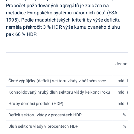
Propočet požadovaných agregátů je založen na
metodice Evropského systému národních účtů (ESA
1995). Podle maastrichtských kriterií by výše deficitu
neměla překročit 3 % HDP, výše kumulovaného dluhu
pak 60 % HDP.
Jednotka
Čisté výpůjčky (deficit) sektoru vlády v běžném roce
mld. Kč
Konsolidovaný hrubý dluh sektoru vlády ke konci roku
mld. Kč
Hrubý domácí produkt (HDP)
mld. Kč
Deficit sektoru vlády v procentech HDP
%
Dluh sektoru vlády v procentech HDP
%