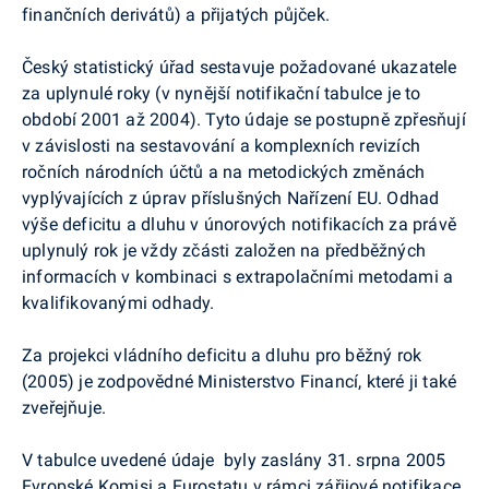
finančních derivátů) a přijatých půjček.
Český statistický úřad sestavuje požadované ukazatele
za uplynulé roky (v nynější notifikační tabulce je to
období 2001 až 2004). Tyto údaje se postupně zpřesňují
v závislosti na sestavování a komplexních revizích
ročních národních účtů a na metodických změnách
vyplývajících z úprav příslušných Nařízení EU. Odhad
výše deficitu a dluhu v únorových notifikacích za právě
uplynulý rok je vždy zčásti založen na předběžných
informacích v kombinaci s extrapolačními metodami a
kvalifikovanými odhady.
Za projekci vládního deficitu a dluhu pro běžný rok
(2005) je zodpovědné Ministerstvo Financí, které ji také
zveřejňuje.
V tabulce uvedené údaje byly zaslány 31. srpna 2005
Evropské Komisi a Eurostatu v rámci zářijové notifikace.