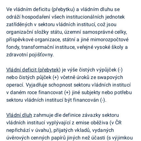
Ve vládním deficitu (přebytku) a vládním dluhu se
odráží hospodaření všech institucionálních jednotek
zatříděných v sektoru vládních institucí, což jsou
organizační složky státu, územní samosprávné celky,
příspěvkové organizace, státní a jiné mimorozpočtové
fondy, transformační instituce, veřejné vysoké školy a
zdravotní pojišťovny.
Vládní deficit (přebytek
) je výše čistých výpůjček (-)
nebo čistých půjček (+) včetně úroků ze swapových
operací. Vyjadřuje schopnost sektoru vládních institucí
v daném roce financovat (+) jiné subjekty nebo potřebu
sektoru vládních institucí být financován (-).
Vládní dluh
zahrnuje dle definice závazky sektoru
vládních institucí vyplývající z emise oběživa (v ČR
nepřichází v úvahu), přijatých vkladů, vydaných
úvěrových cenných papírů jiných než účasti (s výjimkou