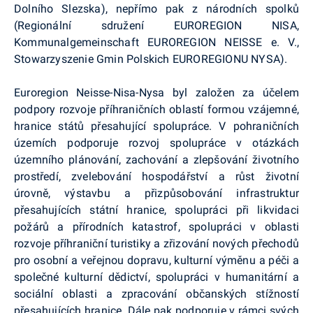
Dolního Slezska), nepřímo pak z národních spolků
(Regionální sdružení EUROREGION NISA,
Kommunalgemeinschaft EUROREGION NEISSE e. V.,
Stowarzyszenie Gmin Polskich EUROREGIONU NYSA).
Euroregion Neisse-Nisa-Nysa byl založen za účelem
podpory rozvoje příhraničních oblastí formou vzájemné,
hranice států přesahující spolupráce. V pohraničních
územích podporuje rozvoj spolupráce v otázkách
územního plánování, zachování a zlepšování životního
prostředí, zvelebování hospodářství a růst životní
úrovně, výstavbu a přizpůsobování infrastruktur
přesahujících státní hranice, spolupráci při likvidaci
požárů a přírodních katastrof, spolupráci v oblasti
rozvoje příhraniční turistiky a zřizování nových přechodů
pro osobní a veřejnou dopravu, kulturní výměnu a péči a
společné kulturní dědictví, spolupráci v humanitární a
sociální oblasti a zpracování občanských stížností
přesahujících hranice. Dále pak podporuje v rámci svých