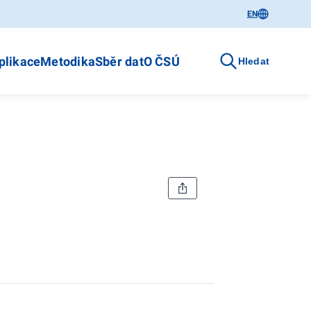
EN
plikace
Metodika
Sběr dat
O ČSÚ
Hledat