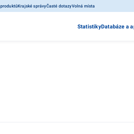
 produktů
Krajské správy
Časté dotazy
Volná místa
Statistiky
Databáze a a