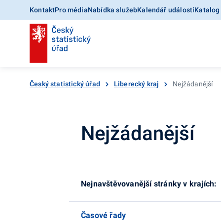
Kontakt
Pro média
Nabídka služeb
Kalendář událostí
Katalog
Český statistický úřad
Liberecký kraj
Nejžádanější
Nejžádanější
Nejnavštěvovanější stránky v krajích:
Časové řady