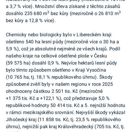
a 3,7 % více). Množství dřeva získané z těchto zásahů
3
3
dosáhlo 235 680 m
bez kůry (meziročně o 26 810 m
bez kůry a 12,8 % více).
Chemicky nebo biologicky bylo v Libereckém kraji
ošetřeno 540 ha lesní půdy (meziročně více o 30 ha a
5,9 %), což je absolutně nejméně ze všech krajů. Podíl
našeho kraje na celkové ošetřené ploše v Česku
(59 575 ha) dosáhl 0,9 %. Nejvíce hektarů lesní půdy
bylo tímto způsobem ošetřeno v Kraji Vysočina
(10 765 ha, tj. 18,1 % republikového úhrnu). Škody
způsobené zvěří byly v našem regionu v roce 2025
ohodnoceny částkou 2 501 tis. Kč (meziročně
+1 375 tis. Kč a +122,1 %), což představuje 5,0 %
republikové hodnoty 50 414 tis. Kč a 5. nejnižší hodnotu
v rámci mezikrajského srovnání. Nejvyšší škody vykázal
Jihočeský kraj (11 858 tis. Kč, tj. 23,5 % republikového
úhrnu), nejnižší pak kraj Královéhradecký (705 tis. Kč, tj.