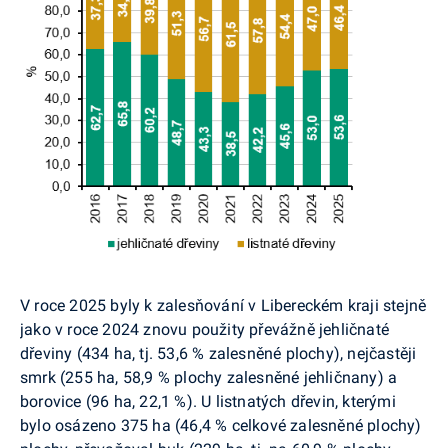
V roce 2025 byly k zalesňování v Libereckém kraji stejně
jako v roce 2024 znovu použity převážně jehličnaté
dřeviny (434 ha, tj. 53,6 % zalesněné plochy), nejčastěji
smrk (255 ha, 58,9 % plochy zalesněné jehličnany) a
borovice (96 ha, 22,1 %). U listnatých dřevin, kterými
bylo osázeno 375 ha (46,4 % celkové zalesněné plochy)