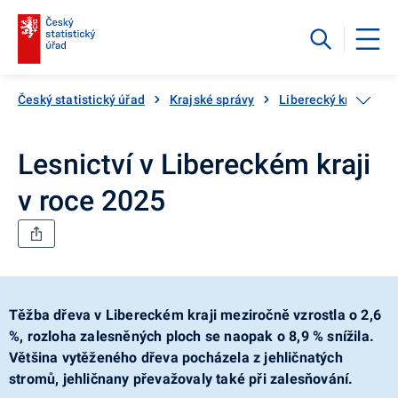
Český statistický úřad
Krajské správy
Liberecký kraj
Le
Lesnictví v Libereckém kraji
v roce 2025
Těžba dřeva v Libereckém kraji meziročně vzrostla o 2,6
%, rozloha zalesněných ploch se naopak o 8,9 % snížila.
Většina vytěženého dřeva pocházela z jehličnatých
stromů, jehličnany převažovaly také při zalesňování.