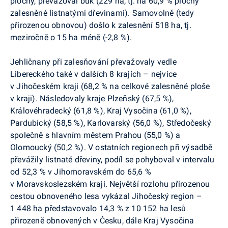
plochy, převažoval buk (229 ha, tj. na 60,9 % plochy
zalesněné listnatými dřevinami). Samovolně (tedy
přirozenou obnovou) došlo k zalesnění 518 ha, tj.
meziročně o 15 ha méně (-2,8 %).
Jehličnany při zalesňování převažovaly vedle
Libereckého také v dalších 8 krajích – nejvíce
v Jihočeském kraji (68,2 % na celkové zalesněné ploše
v kraji). Následovaly kraje Plzeňský (67,5 %),
Královéhradecký (61,8 %), Kraj Vysočina (61,0 %),
Pardubický (58,5 %), Karlovarský (56,0 %), Středočeský
společně s hlavním městem Prahou (55,0 %) a
Olomoucký (50,2 %). V ostatních regionech při výsadbě
převážily listnaté dřeviny, podíl se pohyboval v intervalu
od 52,3 % v Jihomoravském do 65,6 %
v Moravskoslezském kraji. Největší rozlohu přirozenou
cestou obnoveného lesa vykázal Jihočeský region –
1 448 ha představovalo 14,3 % z 10 152 ha lesů
přirozeně obnovených v Česku, dále Kraj Vysočina