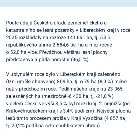
Podle údajů Českého úřadu zeměměřického a
katastrálního se lesní pozemky v Libereckém kraji v roce
2025 rozkládaly na rozloze 141 661 ha, tj. 5,3 %
republikového úhrnu 2 684,6 tis. ha a meziročně
o 52,0 ha více. Převážnou většinu lesní plochy
představovala půda porostní (96,5 %).
V uplynulém roce bylo v Libereckém kraji zalesněno
(tzn. uměle obnoveno) 809 ha, tj. o 79 ha (8,9 %) méně
než v předchozím roce. Podíl našeho kraje na 23 065
zalesněných ha (meziročně -6 430 ha, tj. -21,8 %)
v celém Česku ve výši 3,5 % byl mezi kraji 2. nejnižší (po
Královéhradeckém kraji s 3,4% podílem). Největší plocha
lesů tímto procesem prošla v Kraji Vysočina (4 657 ha,
tj. 20,2% podíl na celorepublikovém úhrnu).