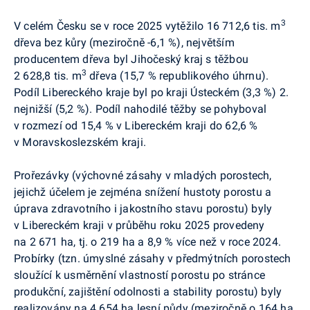
3
V celém Česku se v roce 2025 vytěžilo 16 712,6 tis. m
dřeva bez kůry (meziročně -6,1 %), největším
producentem dřeva byl Jihočeský kraj s těžbou
3
2 628,8 tis. m
dřeva (15,7 % republikového úhrnu).
Podíl Libereckého kraje byl po kraji Ústeckém (3,3 %) 2.
nejnižší (5,2 %). Podíl nahodilé těžby se pohyboval
v rozmezí od 15,4 % v Libereckém kraji do 62,6 %
v Moravskoslezském kraji.
Prořezávky (výchovné zásahy v mladých porostech,
jejichž účelem je zejména snížení hustoty porostu a
úprava zdravotního i jakostního stavu porostu) byly
v Libereckém kraji v průběhu roku 2025 provedeny
na 2 671 ha, tj. o 219 ha a 8,9 % více než v roce 2024.
Probírky (tzn. úmyslné zásahy v předmýtních porostech
sloužící k usměrnění vlastností porostu po stránce
produkční, zajištění odolnosti a stability porostu) byly
realizovány na 4 654 ha lesní půdy (meziročně o 164 ha