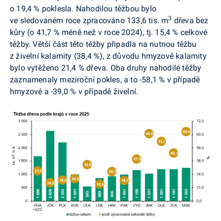
o 19,4 % poklesla. Nahodilou těžbou bylo
3
ve sledovaném roce zpracováno 133,6 tis. m
dřeva bez
kůry (o 41,7 % méně než v roce 2024), tj. 15,4 % celkové
těžby. Větší část této těžby připadla na nutnou těžbu
z živelní kalamity (38,4 %), z důvodu hmyzové kalamity
bylo vytěženo 21,4 % dřeva. Oba druhy nahodilé těžby
zaznamenaly meziroční pokles, a to -58,1 % v případě
hmyzové a -39,0 % v případě živelní.