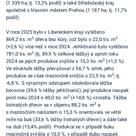
(1 339 ha, tj. 13,2% podíl) a také Středočeský kraj
společně s hlavním městem Prahou (1 187 ha, tj. 11,7%
podíl).
V roce 2025 bylo v Libereckém kraji vytěženo
3
3
869,2 tis. m
dřeva bez kůry, což bylo o 22,0 tis. m
(+2,6 %) více než v roce 2024. Jehličnanů bylo vytěženo
3
781,0 tis. m
(tj. 89,9 % celkové těžby) a oproti roku
3
2024 se jejich produkce zvýšila o 10,3 tis. m
(+1,3 %).
Ve struktuře těžby převažoval z 56,7 % smrk, jeho
3
produkce se však meziročně snížila o 32,5 tis. m
, tj.
-6,8 %. S výrazným odstupem následovala těžba
borovice (39,6 % těžby jehličnanů), její produkce naopak
3
proti roku 2024 o 40,0 tis. m
(+14,8 %) vzrostla. Těžba
3
listnatých dřevin se v objemu 88,2 tis. m
a
s meziročním nárůstem o 15,3 % orientovala ve větší
míře na buk (33,6 % těžby listnatých dřevin) a dále také
na dub (15,4% podíl). Produkce se v případě buku
meziročně zvýšila o 10,0 %, v případě dubu naopak