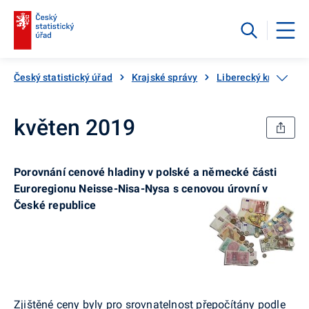
Český statistický úřad
Krajské správy
Liberecký kraj
Kr
květen 2019
Porovnání cenové hladiny v polské a německé části
Euroregionu Neisse-Nisa-Nysa s cenovou úrovní v
České republice
Zjištěné ceny byly pro srovnatelnost přepočítány podle