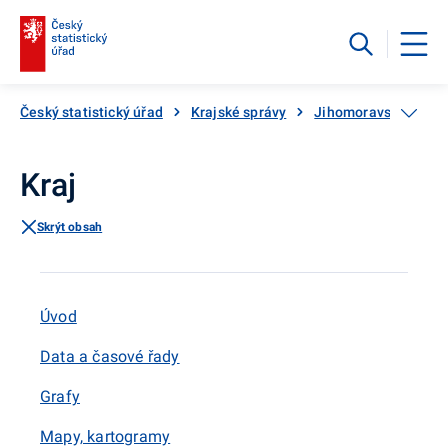
Český statistický úřad
Krajské správy
Jihomoravský kraj
Kraj
Skrýt obsah
Úvod
Data a časové řady
Grafy
Mapy, kartogramy