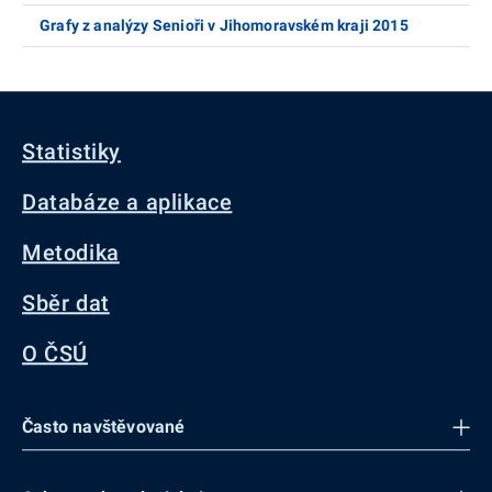
Grafy z analýzy Senioři v Jihomoravském kraji 2015
Statistiky
Databáze a aplikace
Metodika
Sběr dat
O ČSÚ
Často navštěvované