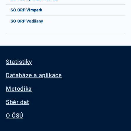
SO ORP Vimperk
SO ORP Vodňany
Statistiky
Databáze a aplikace
Metodika
Sběr dat
O ČSÚ